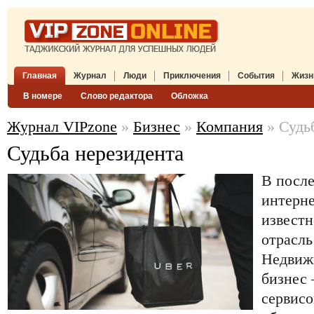
Главная
Журнал
Люди
Приключения
События
Жизн
В номере
Слово редактора
Обложка
Журнал VIPzone
»
Бизнес
»
Компания
» Судь
Судьба нерезидента
В после
интерне
известн
отрасль
Недвиж
бизнес
сервис