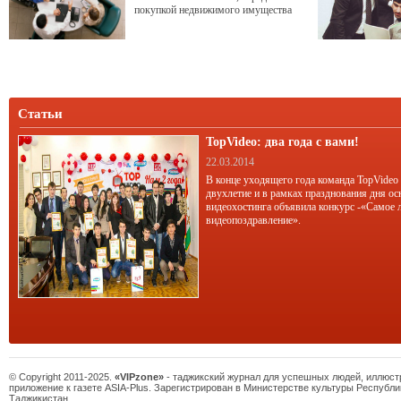
покупкой недвижимого имущества
необходимо учесть не только веяния
современного рынка в этой сфере, но
и множество других нюансов.
Статьи
TopVideo: два года с вами!
22.03.2014
В конце уходящего года команда TopVideo
двухлетие и в рамках празднования дня ос
видеохостинга объявила конкурс -«Самое 
видеопоздравление».
© Copyright 2011-2025.
«VIPzone»
- таджикский журнал для успешных людей, иллюс
приложение к газете ASIA-Plus. Зарегистрирован в Министерстве культуры Республи
Таджикистан.