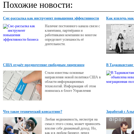
Похожие новости:
Смс-рассылка как инструмент повышения эффективности
Как извлечь мак
бизнеса
Наличие постоянного канала связи с
клиентами, партнёрами и
работниками компании во многом
определяет успешность её
деятельности.
США отдаёт предпочтение свободным лицензиям
В Таджикистане
Стали известны основные
направления новой политики США в
области информационных
технологий. Информация об этом
появилась в блоге Управления
службами общего назначения.
Разумеется, пока речь идёт
исключительно о намерениях, а не о
свершившемся факте; тем не менее
Что такое технический консалтинг?
Заработай с Аль
изложенная концепция заслуживает
самого пристального внимания.
Любая недвижимость, несмотря на
смысл этого слова, может приносить
вполне себе движимый доход. Но,
как и в любом бизнесе, перед