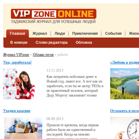
Главная
Журнал
Люди
Приключения
События
Жизн
В номере
Слово редактора
Обложка
Журнал VIPzone
»
Облако тегов
» работа
Ура, заработала!
«Любовь к родин
13.11.2013
Как потратить побольше денег в
Новый год, знают все. А вот как их
заработать, если ты не актер ТЮЗа и
не практичный человек, который
Деду Морозу заказывает только
конвертики с купюрами? Бери в руки
меч - и вперед, считает наш ловкий
автор Дарья Зеленцова.
Уходим красиво
Отложить и пол
08.09.2013
Прошли те времена, когда первая
работа была же единственной и
последней. Когда на пенсию