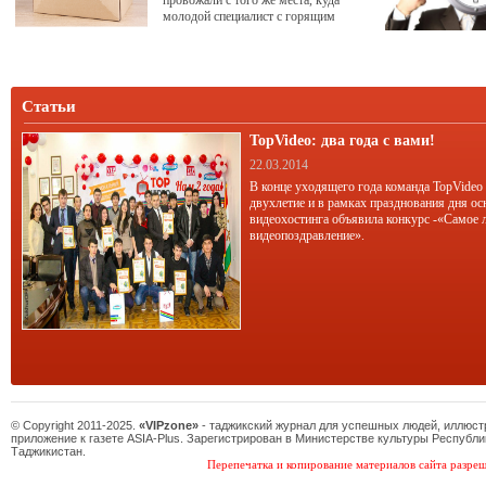
провожали с того же места, куда
молодой специалист с горящим
взором приходил после института.
Сегодня найти человека с большим
трудовым стажем и единственной
записью в трудовой книжке не легче,
чем отыскать динозавра. В поисках
Статьи
лучшего – работодателя, оклада,
карьерного роста – мы меняем
TopVideo: два года с вами!
работу, оставляя за
22.03.2014
В конце уходящего года команда TopVideo
двухлетие и в рамках празднования дня ос
видеохостинга объявила конкурс -«Самое 
видеопоздравление».
© Copyright 2011-2025.
«VIPzone»
- таджикский журнал для успешных людей, иллюс
приложение к газете ASIA-Plus. Зарегистрирован в Министерстве культуры Республи
Таджикистан.
Перепечатка и копирование материалов сайта разреш