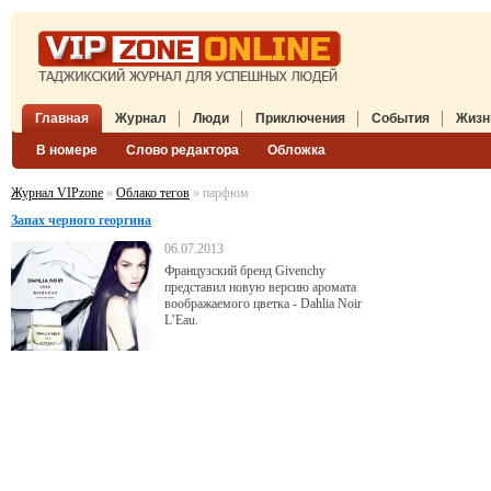
Главная
Журнал
Люди
Приключения
События
Жизн
В номере
Слово редактора
Обложка
Журнал VIPzone
»
Облако тегов
» парфюм
Запах черного георгина
06.07.2013
Французский бренд Givenchy
представил новую версию аромата
воображаемого цветка - Dahlia Noir
L’Eau.