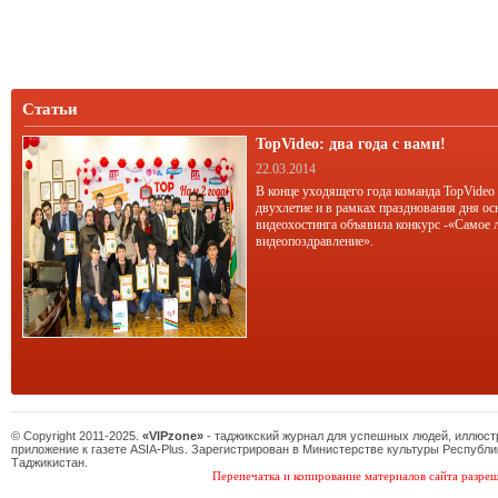
Статьи
TopVideo: два года с вами!
22.03.2014
В конце уходящего года команда TopVideo
двухлетие и в рамках празднования дня ос
видеохостинга объявила конкурс -«Самое 
видеопоздравление».
© Copyright 2011-2025.
«VIPzone»
- таджикский журнал для успешных людей, иллюс
приложение к газете ASIA-Plus. Зарегистрирован в Министерстве культуры Республи
Таджикистан.
Перепечатка и копирование материалов сайта разреш