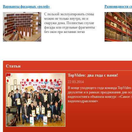
компании СН Construction быстро и
Варианты фасадных «ролей»
Разновидности с
качественно возводить удобные
тёплые коттеджи в России. На
С пользой эксплуатировать стены
примере одной из её построек
можно не только внутри, но и
рассмотрим основные моменты
снаружи дома. Полностью глухие
фасады или отдельные фрагменты
без окон при желании легко
превратить в новое функциональное
пространство.
Статьи
TopVideo: два года с вами!
22.03.2014
В конце уходящего года команда TopVideo
двухлетие и в рамках празднования дня ос
видеохостинга объявила конкурс -«Самое 
видеопоздравление».