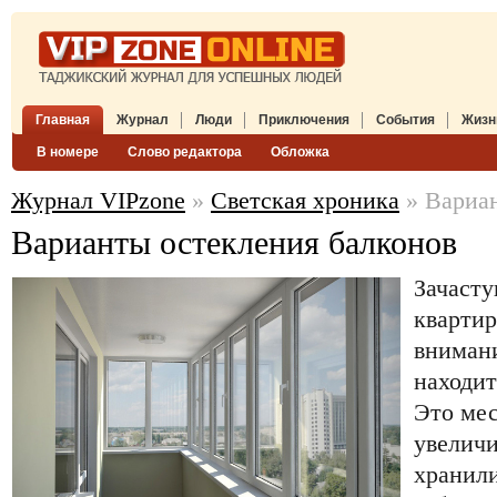
Главная
Журнал
Люди
Приключения
События
Жизн
В номере
Слово редактора
Обложка
Журнал VIPzone
»
Светская хроника
» Вариан
Варианты остекления балконов
Зачаст
квартир
внимани
находит
Это мес
увеличи
хранил