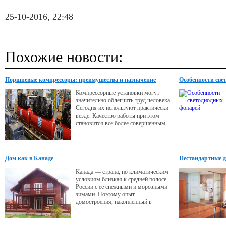
25-10-2016, 22:48
Похожие новости:
Поршневые компрессоры: преимущества и назначение
Особенности све
Компрессорные установки могут
значительно облегчить труд человека.
Сегодня их используют практически
везде. Качество работы при этом
становится все более совершенным.
Дом как в Канаде
Нестандартные д
Канада — страна, по климатическим
условиям близкая к средней полосе
России с её снежными и морозными
зимами. Поэтому опыт
домостроения, накопленный в
североамериканском регионе,
пригоден и для нас. Именно
обладание таким опытом позволяет