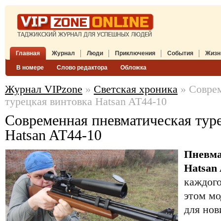
Главная
Журнал
Люди
Приключения
События
Жизн
В номере
Слово редактора
Обложка
Журнал VIPzone
»
Светская хроника
» Соврем
турецкая винтовка Hatsan AT44-10
Современная пневматическая тур
Hatsan AT44-10
Пневма
Hatsan
каждого
этом мо
для нов