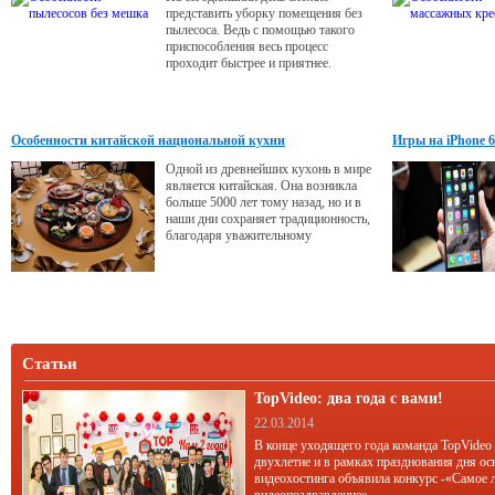
представить уборку помещения без
пылесоса. Ведь с помощью такого
приспособления весь процесс
проходит быстрее и приятнее.
Особенности китайской национальной кухни
Игры на iPhone 6 
Одной из древнейших кухонь в мире
является китайская. Она возникла
больше 5000 лет тому назад, но и в
наши дни сохраняет традиционность,
благодаря уважительному
отношению жителей данной страны к
своим корням.
Статьи
TopVideo: два года с вами!
22.03.2014
В конце уходящего года команда TopVideo
двухлетие и в рамках празднования дня ос
видеохостинга объявила конкурс -«Самое 