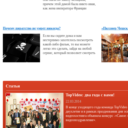
причем этой дамой была никто иная,
как жена императора Франции
Наполеона Бонапарта, Жозефина, а
предназначались в качестве
свадебного подарка другой особе, а
именно жене ее сына Евгения,
Почему пиратство не умрет никогда?
«Пилзнер Чешска
августе Амелии Люксембургской.
Если вы сидите дома и вам
нестерпимо захотелось посмотреть
какой-либо фильм, то вы можете
легко это сделать, зайдя на любой
сервис, который позволяет смотреть
фильмы онлайн.
Статьи
TopVideo: два года с вами!
22.03.2014
В конце уходящего года команда TopVideo
двухлетие и в рамках празднования дня ос
видеохостинга объявила конкурс -«Самое 
видеопоздравление».