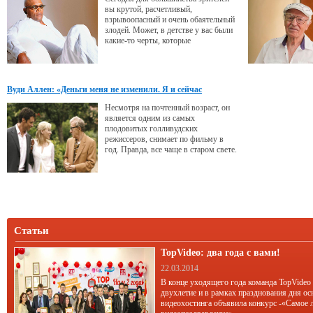
вы крутой, расчетливый,
взрывоопасный и очень обаятельный
злодей. Может, в детстве у вас были
какие-то черты, которые
впоследствии сформировали этот
образ, сделавший вас не только
актером, но и звездой?
Вуди Аллен: «Деньги меня не изменили. Я и сейчас
приятный человек»
Несмотря на почтенный возраст, он
является одним из самых
плодовитых голливудских
режиссеров, снимает по фильму в
год. Правда, все чаще в старом свете.
В интервью мэтр рассказывает, чем
его привлекает Европа, где он
находит идеи для своих работ и как
уговорить звезд работать за очень
скромный гонорар.
Статьи
TopVideo: два года с вами!
22.03.2014
В конце уходящего года команда TopVideo
двухлетие и в рамках празднования дня ос
видеохостинга объявила конкурс -«Самое 