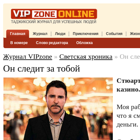
Главная
Журнал
Люди
Приключения
События
Жизн
В номере
Слово редактора
Обложка
Журнал VIPzone
»
Светская хроника
» Он сле
Он следит за тобой
Стюарт 
казино
Моя раб
что я с
деньги.