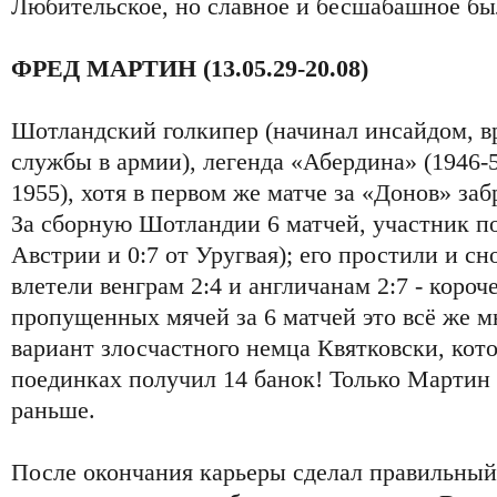
Любительское, но славное и бесшабашное был
ФРЕД МАРТИН (13.05.29-20.08)
Шотландский голкипер (начинал инсайдом, вр
службы в армии), легенда «Абердина» (1946-5
1955), хотя в первом же матче за «Донов» заб
За сборную Шотландии 6 матчей, участник по
Австрии и 0:7 от Уругвая); его простили и сн
влетели венграм 2:4 и англичанам 2:7 - короче
пропущенных мячей за 6 матчей это всё же м
вариант злосчастного немца Квятковски, кот
поединках получил 14 банок! Только Мартин 
раньше.
После окончания карьеры сделал правильный