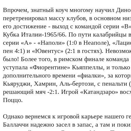
Впрочем, знатный коуч многому научил Дино
перетренировал массу клубов, в основном н
его достижение - выход с командой серии «В
Кубка Италии-1965/66. По пути калабрийцы 
серии «А» - «Наполи» (1:0 в Неаполе), «Лацио
пен 4:1) и «Ювентус» (2:1 в гостях). Невозм
было! Более того, в римском финале команда
уступала «Фиорентине» Кьяппеллы, и только
дополнительного времени «фиалки», за котор
Кьяруджи, Хамрин, Аль-бертози, с пенальти 
решающий мяч -2:1. Игрой «Катандзаро» вос
Поццо.
Однако вернемся к игровой карьере нашего ге
Баллаччи надежно засел в запас, а там и поки