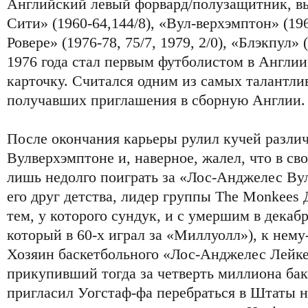
Английский левый форвард/полузащитник, в
Сити» (1960-64,144/8), «Вул-верхэмптон» (196
Ровере» (1976-78, 75/7, 1979, 2/0), «Блэкпул» 
1976 года стал первым футболистом в Англи
карточку. Считался одним из самых талантли
получавших приглашения в сборную Англии.
После окончания карьеры рулил кучей разли
Вулверхэмптоне и, наверное, жалел, что в сво
лишь недолго поиграть за «Лос-Анджелес Ву
его друг детства, лидер группы The Monkees 
тем, у которого сундук, и с умершим в дека
который в 60-х играл за «Миллуолл»), к нему
Хозяин баскетбольного «Лос-Анджелес Лейке
прикупивший тогда за четверть миллиона ба
пригласил Уогстаф-фа перебраться в Штаты н