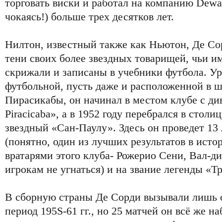
торговать виски и работал на компанию Dewar
чокаясь!) больше трех десятков лет.
Нилтон, известный также как Ньютон, Де Сор
тени своих более звездных товарищей, чьи и
скрижали и записаны в учебники футбола. У
футбольной, пусть даже и расположенной в 
Пирасикабы, он начинал в местом клубе с д
Piracicaba», а в 1952 году перебрался в столи
звездный «Сан-Паулу». Здесь он проведет 13 
(понятно, один из лучших результатов в истор
вратарями этого клуба- Рожерио Сени, Вал-д
игрокам не угнаться) и на звание легенды «Т
В сборную страны Де Сорди вызывали лишь о
период 195S-61 гг., но 25 матчей он всё же на