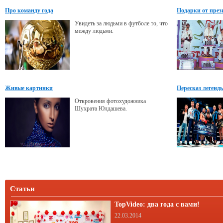
Про команду года
Подарки от през
Увидеть за людьми в футболе то, что
между людьми.
Живые картинки
Пересказ легенд
Откровения фотохудожника
Шухрата Юлдашева.
Статьи
TopVideo: два года с вами!
22.03.2014