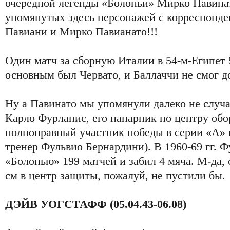
очередной легенды «Болоньи» Мирко Павинат
упомянутых здесь персонажей с корреспонд
Павиани и Мирко Павианато!!!
Один матч за сборную Италии в 54-м-Египет 5
основным был Червато, и Баллаччи не смог до
Ну а Павинато мы упомянули далеко не случа
Карло Фурланис, его напарник по центру об
полноправный участник победы в серии «А» 
тренер Фульвио Бернардини). В 1960-69 гг. Ф
«Болонью» 199 матчей и забил 4 мяча. М-да, 
см в центр защиты, пожалуй, не пустили бы.
ДЭЙВ УОГСТАФФ (05.04.43-06.08)