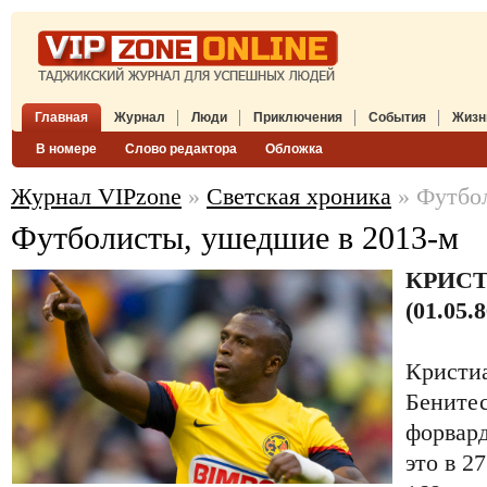
Главная
Журнал
Люди
Приключения
События
Жизн
В номере
Слово редактора
Обложка
Журнал VIPzone
»
Светская хроника
» Футбол
Футболисты, ушедшие в 2013-м
КРИС
(01.05.8
Кристи
Бенитес
форвард
это в 2