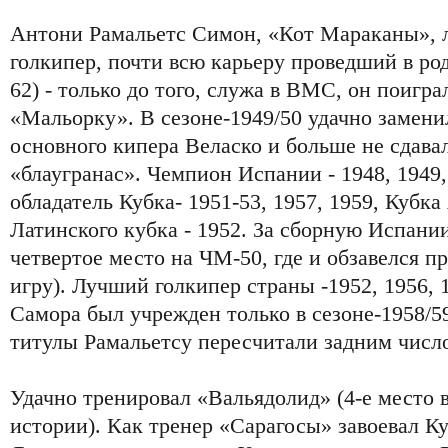
Антони Рамальетс Симон, «Кот Мараканы», 
голкипер, почти всю карьеру проведший в ро
62) - только до того, служа в ВМС, он поигр
«Мальорку». В сезоне-1949/50 удачно замени
основного кипера Веласко и больше не сдавал
«блаугранас». Чемпион Испании - 1948, 1949,
обладатель Кубка- 1951-53, 1957, 1959, Кубка
Латинского кубка - 1952. За сборную Испании
четвертое место на ЧМ-50, где и обзавелся 
игру). Лучший голкипер страны -1952, 1956, 
Самора был учрежден только в сезоне-1958/5
титулы Рамальетсу пересчитали задним числ
Удачно тренировал «Вальядолид» (4-е место 
истории). Как тренер «Сарагосы» завоевал К