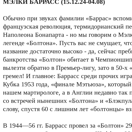
МЭЛКИ БАРРАСС (15.12.24-04.08)
Обычно при звуках фамилии «Баррас» вспом
французская революция, термидорианский пе
Наполеона Бонапарта - но мы говорим о Мэл
легенде «Болтона». Пусть вас не смущает, чт
название достаточно высоко - да, сейчас пр
банкротства «Болтон» обитает в Чемпионшип
вылезти обратно в Премьер-лигу, зато в 50-х 
гремел! И главное: Баррасс среди прочих игр
Кубка 1953 года, «финале Мэтьюза», которы
нашем мартирологе, а в Англии недавно так 
со встречей нынешних «Болтона» и «Блэкпула
слову, спустя 60 с лишним лет «болтонцы» вз
В 1944—56 гг. Баррасс провел за «Болтон» 29