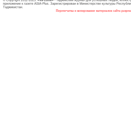
© Copyright 2011-2025.
«VIPzone»
- таджикский журнал для успешных людей, иллюс
приложение к газете ASIA-Plus. Зарегистрирован в Министерстве культуры Республи
Таджикистан.
Перепечатка и копирование материалов сайта разреш