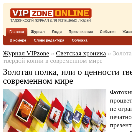
Главная
Журнал
Люди
Приключения
События
Жизн
В номере
Слово редактора
Обложка
Журнал VIPzone
»
Светская хроника
» Золота
твердой копии в современном мире
Золотая полка, или о ценности тв
современном мире
Фотокн
процвет
не огра
печатно
презент