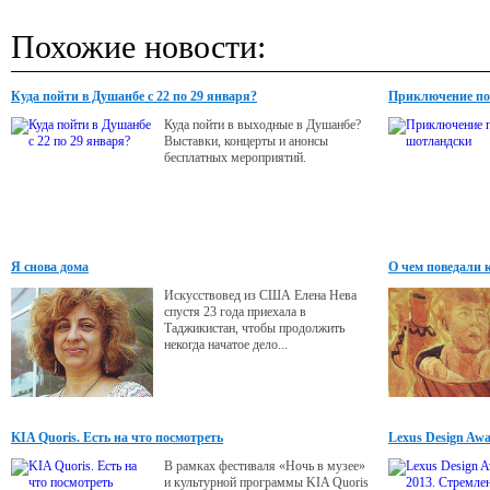
Похожие новости:
Куда пойти в Душанбе с 22 по 29 января?
Приключение по
Куда пойти в выходные в Душанбе?
Выставки, концерты и анонсы
бесплатных мероприятий.
Я снова дома
О чем поведали
Искусствовед из США Елена Нева
спустя 23 года приехала в
Таджикистан, чтобы продолжить
некогда начатое дело...
KIA Quoris. Есть на что посмотреть
Lexus Design Aw
В рамках фестиваля «Ночь в музее»
и культурной программы KIA Quoris