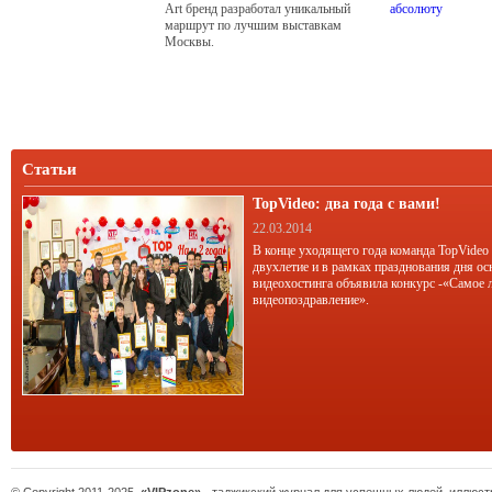
Art бренд разработал уникальный
маршрут по лучшим выставкам
Москвы.
Статьи
TopVideo: два года с вами!
22.03.2014
В конце уходящего года команда TopVideo
двухлетие и в рамках празднования дня ос
видеохостинга объявила конкурс -«Самое 
видеопоздравление».