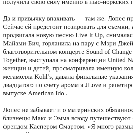
получила свою силу именно в нью-йоркских п
Да и привычку впахивать — там же. Лопес пр
Сейчас ей предстоит позировать для съемки, 
продвигала новую песню Live It Up, снималас
Майами-Бич, горланила на пару с Мэри Дже
благотворительном концерте Sound of Chang
Together, выступала на конференции United N
женщин и детей, просматривала именную ко
мегамолла Kohl’s, давала финальные указани
двадцатого по счету аромата JLove и репети
выпуске American Idol.
Лопес не забывает и о материнских обязанно
близнецы Макс и Эмма всюду путешествуют с
френдом Каспером Смартом. «Я много размы