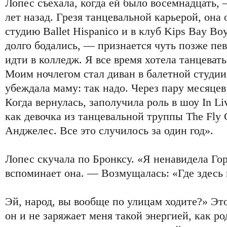
Лопес съехала, когда ей было восемнадцать,
лет назад. Грезя танцевальной карьерой, она 
студию Ballet Hispanico и в клуб Kips Bay Bo
долго бодались, — признается чуть позже пе
идти в колледж. Я все время хотела танцеват
Моим ночлегом стал диван в балетной студии
убеждала маму: так надо. Через пару месяцев
Когда вернулась, заполучила роль в шоу In Li
как девочка из танцевальной труппы The Fly G
Анджелес. Все это случилось за один год».
Лопес скучала по Бронксу. «Я ненавидела Го
вспоминает она. — Возмущалась: «Где здесь
Эй, народ, вы вообще по улицам ходите?» Это
он и не заряжает меня такой энергией, как ро