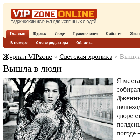
Главная
Журнал
Люди
Приключения
События
Жизн
В номере
Слово редактора
Обложка
Журнал VIPzone
»
Светская хроника
» Вышла
Вышла в люди
Я места
собирал
Дженни
пешехо
дворе с
полдень
погоде 