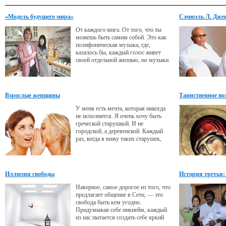
«Модель будущего мира»
Сэмюэль Л. Джек
Может, и смог б
От каждого мига. От того, что ты
можешь быть самим собой. Это как
полифоническая музыка, где,
казалось бы, каждый голос живет
своей отдельной жизнью, но музыки
не получится, если все голоса не
будут взаимосвязаны и не будут в
гармонии друг с другом. Так и жизнь
и семья.
Взрослые женщины
Таинственное в
У меня есть мечта, которая никогда
не исполнится. Я очень хочу быть
греческой старушкой. И не
городской, а деревенской. Каждый
раз, когда я вижу таких старушек,
мне хочется стариться и жить именно
так, как они.
Иллюзия свободы
История третья:
Наверное, самое дорогое из того, что
предлагает общение в Сети, — это
свобода быть кем угодно.
Придумывая себе никнейм, каждый
из нас пытается создать себе яркий
индивидуальный образ, некую маску,