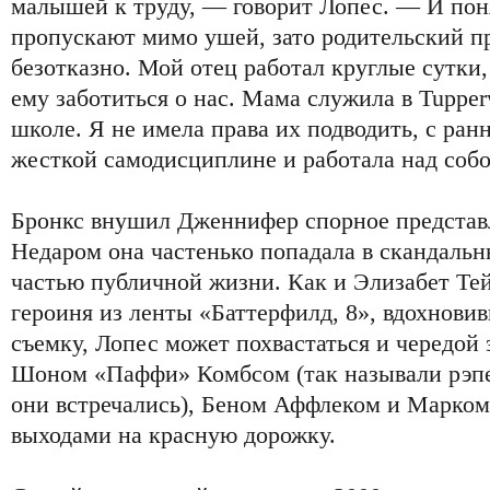
малышей к труду, — говорит Лопес. — И пон
пропускают мимо ушей, зато родительский п
безотказно. Мой отец работал круглые сутки,
ему заботиться о нас. Мама служила в Tupper
школе. Я не имела права их подводить, с ран
жесткой самодисциплине и работала над собо
Бронкс внушил Дженнифер спорное представл
Недаром она частенько попадала в скандальн
частью публичной жизни. Как и Элизабет Тей
героиня из ленты «Баттерфилд, 8», вдохнови
съемку, Лопес может похвастаться и чередой
Шоном «Паффи» Комбсом (так называли рэпе
они встречались), Беном Аффлеком и Марко
выходами на красную дорожку.