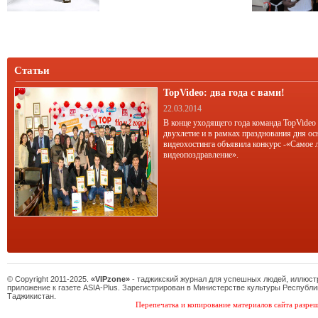
под анонимностью которой мы
можем все.
Статьи
TopVideo: два года с вами!
22.03.2014
В конце уходящего года команда TopVideo
двухлетие и в рамках празднования дня ос
видеохостинга объявила конкурс -«Самое 
видеопоздравление».
© Copyright 2011-2025.
«VIPzone»
- таджикский журнал для успешных людей, иллюс
приложение к газете ASIA-Plus. Зарегистрирован в Министерстве культуры Республи
Таджикистан.
Перепечатка и копирование материалов сайта разреш