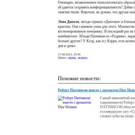
Очевидно, незаконченное психологическое образов
ей удается сохранять конфиденциальность? Дэйне о
занятия тихие. Впрочем, не думаю, что друзья наз
Лена Данхэм
, звезда сериала «Девочки» и близка
красоты. Она слишком умна для этого. Множество
костюмированную вечеринку. В последний раз на 
комбинезон». Мэнди Патинкин из «Родины», экранн
больше других? У Клэр, как и у Кэрри, есть велич
дня в день».
17-09-2013, 19:46
Метки:
сериал
,
актриса
Похожие новости:
Роберт Паттинсон вместе с ароматом Dior Ho
Самый знаменитый ва
современности Роберт
ПАТТИНСОН вбил оси
голливудскую сагу «С
сложил зубы на полку 
пустился в свободное 
Новый лист в его зве
рекламная кампания п
Нотте.