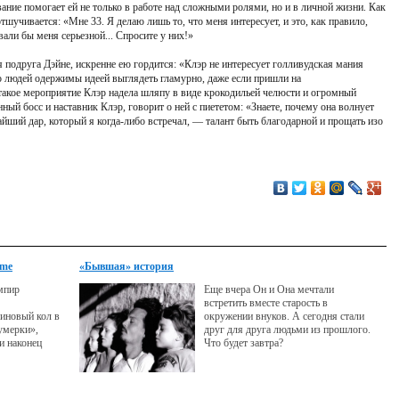
ание помогает ей не только в работе над сложными ролями, но и в личной жизни. Как
тшучивается: «Мне 33. Я делаю лишь то, что меня интересует, и это, как правило,
вали бы меня серьезной... Спросите у них!»
я подруга Дэйне, искренне ею гордится: «Клэр не интересует голливудская мания
 людей одержимы идеей выглядеть гламурно, даже если пришли на
такое мероприятие Клэр надела шляпу в виде крокодильей челюсти и огромный
ый босс и наставник Клэр, говорит о ней с пиететом: «Знаете, почему она волнует
айший дар, который я когда-либо встречал, — талант быть благодарной и прощать изо
mme
«Бывшая» история
мпир
Еще вчера Он и Она мечтали
встретить вместе старость в
новый кол в
окружении внуков. А сегодня стали
умерки»,
друг для друга людьми из прошлого.
и наконец
Что будет завтра?
плавание.
здной жизни —
арфюма Dior