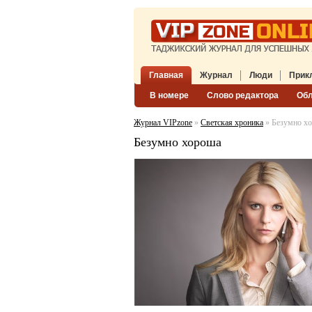
Главная
Журнал
Люди
Прик
В номере
Слово редактора
Об
Журнал VIPzone
»
Светская хроника
» Безумно х
Безумно хороша