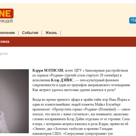
лючения
События
Жизнь
ложка
ороша
Кэрри МЭТИСОН
, агент. ЦРУ с биполярным расстройством
из сериала «Родина» (третий сезон стартует 29 сентября) в
исполнении
Клэр ДЭЙНС
, — поп-культурный феномен
современности и один из триумфов американского телевидения.
Как актрисе удалось настолько удачно вжиться в роль?
Когда во время прямого эфира в прайм-тайм мэр Нью-Йорка и
один из влиятельнейших людей планеты Майкл Блумберг
произносит: «Пропустить сериал «Родина» (Homeland) — самое
плохое, что могло с вами случиться», вы понимаете, насколько
сложно воспринимать Клэр Дэйне отдельно от ее героини. Сила
и вера, с которыми актриса вжилась в роль Кэрри, принесли ей
«Эмми», два «Золотых глобусам и премию Гильдии
киноактеров США. «Сверхумная супергероиня» (по