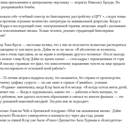
 лишь приложением к центральному персонажу — морпеху Николасу Броуди. Но
т разорвавшейся бомбы.
изовала себе «учебный семестр по биполярному расстройству и ЦРУ », следуя тенью
и прочитав огромное количество литературы по маниакальной депрессии. Когда в
в Кэрри и последующий сеанс электрошоковой терапии, несколько людей с реальными
ал взволнованные письма. Только человек, реально страдающий биполярным
ьно!
р Тома Круза — настолько велика, что у них не получается полностью раствориться
грающими ту или иную роль. Дэйне не из их числа: «Я абсолютно не волнуюсь,
зни я очень тщеславна, но на экране я изображаю другого человека». После выхода
о мемов «лицо Клэр Дэйне во время плача» — стоп-кадры с перекошенным от горя
«Я нахожу странным тот факт, что мимолетному выражению чувств на лице придали
ача изолировали от остальной моей работы!»
33-летняя актриса подарила мужу, что называется, без отрыва от производства.
чному графику супруги — он сам занят в сериале «Ганнибал», успешно
«Родины» закончились, когда Клэр быта на 8-м месяце. «Я всегда хотела иметь детей,
ничает она. — Когда я задумывалась, каково это — работать и быть матерью, то
 ребенком, мне удалось получить образование и сняться во многих фильмах — это
ду домашней мамочкой-наседкой. Эта рать мне не подходит».
ь ролью Анжелы Чейз в британской теледраме «Моя так называемая жизнь». Дэйне
ультет Йельского университета и покинула вуз через два года, решив
ремени за спиной Клэр уже были «Ромео+Джульетта» База Лурмана и «Благодетель»