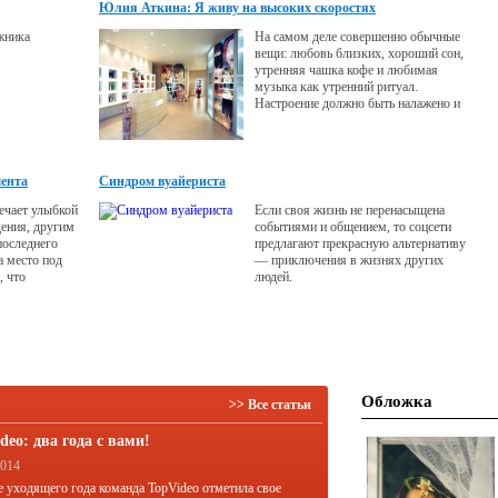
Юлия Аткина: Я живу на высоких скоростях
жника
На самом деле совершенно обычные
вещи: любовь близких, хороший сон,
утренняя чашка кофе и любимая
музыка как утренний ритуал.
Настроение должно быть налажено и
без музыки дело не обходится.
мента
Синдром вуайериста
ечает улыбкой
Если своя жизнь не перенасыщена
дения, другим
событиями и общением, то соцсети
последнего
предлагают прекрасную альтернативу
а место под
— приключения в жизнях других
, что
людей.
я судьба
т появления
ается как
 галерку
ое мы называем
Обложка
>> Все статьи
deo: два года с вами!
2014
е уходящего года команда TopVideo отметила свое