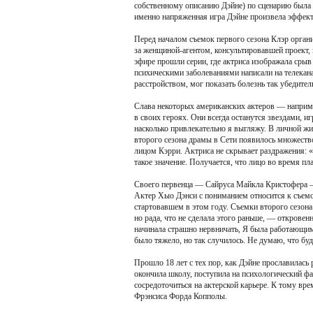
собственному описанию Дэйне) по сценарию была
именно напряженная игра Дэйне произвела эффек
Перед началом съемок первого сезона Клэр орган
за женщиной-агентом, консультировавшей проект, 
эфире прошли серии, где актриса изображала сры
психическими заболеваниями написали на телекан
расстройством, мог показать болезнь так убедител
Слава некоторых американских актеров — наприме
в своих героях. Они всегда останутся звездами, и
насколько привлекательно я выгляжу. В личной жи
второго сезона драмы в Сети появилось множеств
лицом Кэрри. Актриса не скрывает раздражения: 
такое значение. Получается, что лицо во время пл
Своего первенца — Сайруса Майкла Кристофера — 
Актер Хыо Дэнси с пониманием относится к съемо
стартовавшем в этом году. Съемки второго сезона 
но рада, что не сделала этого раньше, — откровен
начинала страшно нервничать, Я была работающим
было тяжело, но так случилось. Не думаю, что бу
Прошло 18 лет с тех пор, как Дэйне прославилас
окончила школу, поступила на психологический фак
сосредоточиться на актерской карьере. К тому в
Фрэнсиса Форда Копполы.