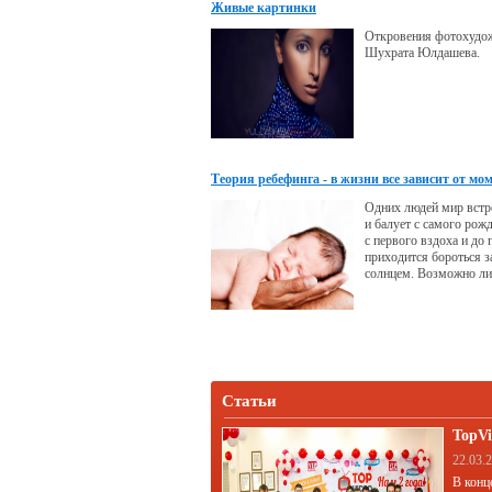
Живые картинки
Откровения фотохудо
Шухрата Юлдашева.
Теория ребефинга - в жизни все зависит от мо
появления на свет
Одних людей мир встр
и балует с самого рож
с первого вздоха и до 
приходится бороться з
солнцем. Возможно ли
счастливая или трудна
определяется в момен
человека на свет и выд
«билет» в ложу или на
представления, котор
жизнью?
Статьи
TopVi
22.03.
В конц