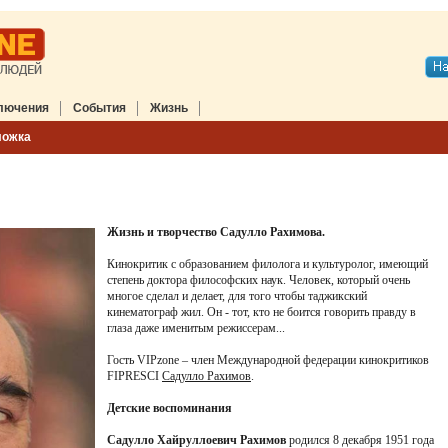
лючения
События
Жизнь
ложка
Жизнь и творчество Садулло Рахимова.
Кинокритик с образованием филолога и культуролог, имеющий
степень доктора философских наук. Человек, который очень
многое сделал и делает, для того чтобы таджикский
кинематограф жил. Он - тот, кто не боится говорить правду в
глаза даже именитым режиссерам...
Гость VIPzone – член Международной федерации кинокритиков
FIPRESCI
Садулло Рахимов
.
Детские воспоминания
Садулло Хайруллоевич Рахимов
родился 8 декабря 1951 года