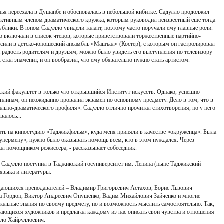
емья переехала в Душанбе и обосновалась в небольшой кибитке. Садулло продолжил
л активным членом драматического кружка, которым руководил неизвестный еще тогда
ублики. В юном Садулло увидели талант, поэтому часто поручали ему главные роли.
о включали в список чтецов, которые приветствовали торжественные партийно-
сили в детско-юношеский ансамбль «Машъал» (Костер), с которым он гастролировал
на радость родителям и друзьям, можно было увидеть его выступления по телевизору
стал знаменит, и он вообразил, что ему обязательно нужно стать артистом.
ский факультет в только что открывшийся Институт искусств. Однако, успешно
плинам, он неожиданно провалил экзамен по основному предмету. Дело в том, что в
ально-драматического профиля». Садулло отлично прочитал стихотворения, но у него
валось...
тать на киностудию «Таджикфильм», куда меня приняли в качестве «окруженца». Была
«супермену», нужно было оказывать помощь всем, кто в этом нуждался. Через
ал помощником режиссера, - рассказывает собеседник.
 Садулло поступил в Таджикский госуниверситет им. Ленина (ныне Таджикский
 языка и литературы.
выдающихся преподавателей – Владимир Григорьевич Астахов, Борис Львович
а Гордон, Виктор Андреевич Онущенко, Вадим Михайлович Зайченко и многие
тальные знания по своему предмету, но и возможность мыслить самостоятельно. Так,
ающихся художников и предлагал каждому из нас описать свои чувства и отношения
улло Хайруллоевич.