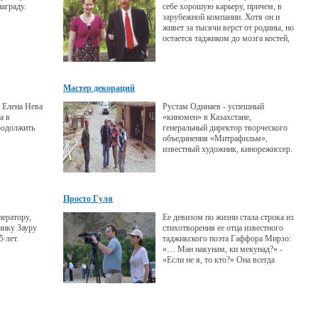
аграду.
себе хорошую карьеру, причем, в
зарубежной компании. Хотя он и
живет за тысячи верст от родины, но
остается таджиком до мозга костей,
плотью от плоти ее.
Мастер декораций
 Елена Нева
Рустам Одинаев - успешный
а в
«киномен» в Казахстане,
родолжить
генеральный директор творческого
объединения «Митрафильм»,
известный художник, кинорежиссер.
Просто Гуля
ератору,
Ее девизом по жизни стала строка из
нику Зауру
стихотворения ее отца известного
 лет.
таджикского поэта Гаффора Мирзо:
«… Ман накунам, ки мекунад?» -
«Если не я, то кто?» Она всегда
писала стихи на русском, но скоро в
Париже впервые выйдет сборник ее
французских стихов. Она - автор и
режиссер около двадцати
документальных фильмов, снятых на