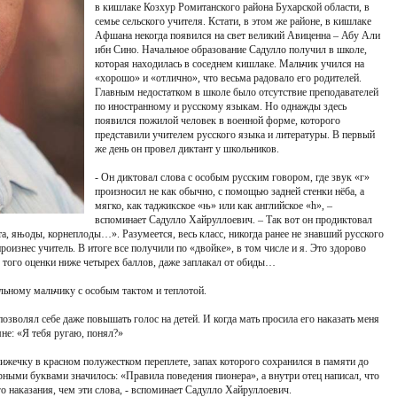
в кишлаке Козхур Ромитанского района Бухарской области, в
семье сельского учителя. Кстати, в этом же районе, в кишлаке
Афшана некогда появился на свет великий Авиценна – Абу Али
ибн Cино. Начальное образование Садулло получил в школе,
которая находилась в соседнем кишлаке. Мальчик учился на
«хорошо» и «отлично», что весьма радовало его родителей.
Главным недостатком в школе было отсутствие преподавателей
по иностранному и русскому языкам. Но однажды здесь
появился пожилой человек в военной форме, которого
представили учителем русского языка и литературы. В первый
же день он провел диктант у школьников.
- Он диктовал слова с особым русским говором, где звук «г»
произносил не как обычно, с помощью задней стенки нёба, а
мягко, как таджикское «њ» или как английское «h», –
вспоминает Садулло Хайруллоевич. – Так вот он продиктовал
а, яњоды, корнеплоды…». Разумеется, весь класс, никогда ранее не знавший русского
произнес учитель. В итоге все получили по «двойке», в том числе и я. Это здорово
о того оценки ниже четырех баллов, даже заплакал от обиды…
льному мальчику с особым тактом и теплотой.
озволял себе даже повышать голос на детей. И когда мать просила его наказать меня
не: «Я тебя ругаю, понял?»
ечку в красном полужестком переплете, запах которого сохранился в памяти до
ерными буквами значилось: «Правила поведения пионера», а внутри отец написал, что
о наказания, чем эти слова, - вспоминает Садулло Хайруллоевич.