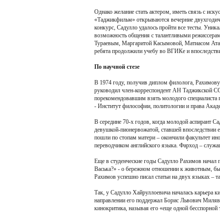
Однако желание стать актером, иметь связь с иску
«Таджикфильм» открываются вечерние двухгодичн
конкурс, Садулло удалось пройти все тесты. Уника
возможность общения с талантливыми режиссера
Тураевым, Маргаритой Касымовой, Матиасом Ата
ребята продолжили учебу во ВГИКе и впоследстви
По научной стезе
В 1974 году, получив диплом филолога, Рахимову
руководил член-корреспондент АН Таджикской 
порекомендовавшим взять молодого специалиста п
- Институт философии, политологии и права Академ
В середине 70-х годов, когда молодой аспирант С
девушкой-пионервожатой, ставшей впоследствии е
пошли по стопам матери – окончили факультет ино
переводчиком английского языка. Фарход – служащ
Еще в студенческие годы Садулло Рахимов начал п
Васька?» - о бережном отношении к животным, бы
Рахимов успешно писал статьи на двух языках – т
Так, у Садулло Хайруллоевича началась карьера к
направлении его поддержал Борис Львович Милявс
кинокритика, называя его «еще одной бесспорной