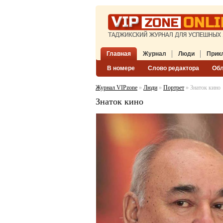
Главная
Журнал
Люди
Прик
В номере
Слово редактора
Об
Журнал VIPzone
»
Люди
»
Портрет
» Знаток кино
Знаток кино