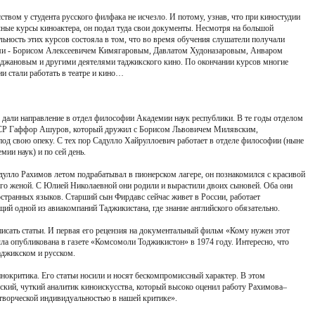
сством у студента русского филфака не исчезло. И потому, узнав, что при киностудии
ые курсы киноактера, он подал туда свои документы. Несмотря на большой
льность этих курсов состояла в том, что во время обучения слушатели получали
ми - Борисом Алексеевичем Кимягаровым, Давлатом Худоназаровым, Анваром
джановым и другими деятелями таджикского кино. По окончании курсов многие
и стали работать в театре и кино…
 дали направление в отдел философии Академии наук республики. В те годы отделом
ССР Гаффор Ашуров, который дружил с Борисом Львовичем Милявским,
од свою опеку. С тех пор Садулло Хайруллоевич работает в отделе философии (ныне
ии наук) и по сей день.
адулло Рахимов летом подрабатывал в пионерском лагере, он познакомился с красивой
го женой. С Юлией Николаевной они родили и вырастили двоих сыновей. Оба они
странных языков. Старший сын Фирдавс сейчас живет в России, работает
ий одной из авиакомпаний Таджикистана, где знание английского обязательно.
исать статьи. И первая его рецензия на документальный фильм «Кому нужен этот
ла опубликована в газете «Комсомоли Тоджикистон» в 1974 году. Интересно, что
аджикском и русском.
инокритика. Его статьи носили и носят бескомпромиссный характер. В этом
кий, чуткий аналитик киноискусства, который высоко оценил работу Рахимова–
 творческой индивидуальностью в нашей критике».