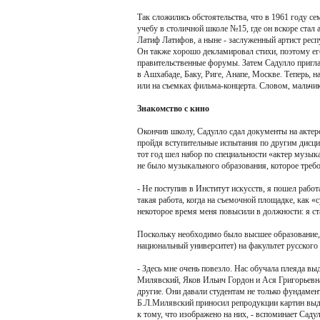
Так сложились обстоятельства, что в 1961 году с
учебу в столичной школе №15, где он вскоре ста
Латиф Латифов, а ныне - заслуженный артист респ
Он также хорошо декламировал стихи, поэтому ег
правительственные форумы. Затем Садулло пригла
в Ашхабаде, Баку, Риге, Анапе, Москве. Теперь, 
или на съемках фильма-концерта. Словом, мальчик 
Знакомство с кино
Окончив школу, Садулло сдал документы на актер
пройдя вступительные испытания по другим дисци
тот год шел набор по специальности «актер музык
не было музыкального образования, которое требо
- Не поступив в Институт искусств, я пошел рабо
такая работа, когда на съемочной площадке, как 
некоторое время меня повысили в должности: я ст
Поскольку необходимо было высшее образование,
национальный университет) на факультет русского
- Здесь мне очень повезло. Нас обучала плеяда 
Милявский, Яков Ильич Гордон и Ася Григорьевн
другие. Они давали студентам не только фундамен
Б.Л.Милявский приносил репродукции картин выд
к тому, что изображено на них, - вспоминает Сад