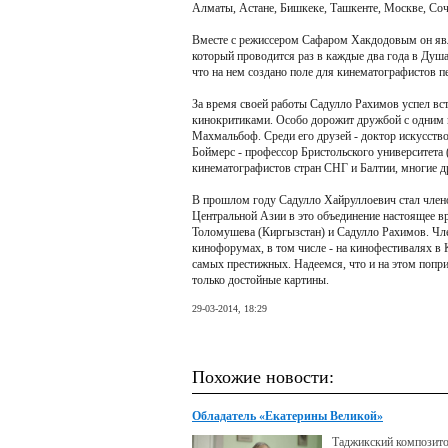
Алматы, Астане, Бишкеке, Ташкенте, Москве, Сочи
Вместе с режиссером Сафаром Хакдодовым он явл
который проводится раз в каждые два года в Душ
что на нем создано поле для кинематографистов п
За время своей работы Садулло Рахимов успел вс
кинокритиками. Особо дорожит дружбой с одним
Махмальбоф. Среди его друзей - доктор искусств
Боймерс - профессор Бристольского университета
кинематографистов стран СНГ и Балтии, многие д
В прошлом году Садулло Хайруллоевич стал член
Центральной Азии в это объединение настоящее вр
Толомушева (Киргызстан) и Садулло Рахимов. Ч
кинофорумах, в том числе - на кинофестивалях в
самых престижных. Надеемся, что и на этом попр
только достойные картины.
29-03-2014, 18:29
Похожие новости:
Обладатель «Екатерины Великой»
Таджикский композито