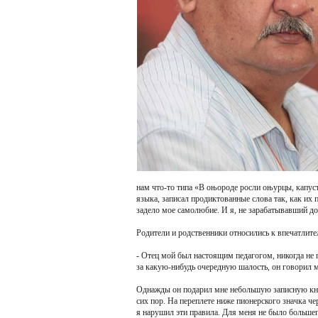
нам что-то типа «В оњороде росли оњурцы, капуст
языка, записал продиктованные слова так, как их 
задело мое самолюбие. И я, не зарабатывавший д
Родители и родственники относились к впечатлите
- Отец мой был настоящим педагогом, никогда не п
за какую-нибудь очередную шалость, он говорил м
Однажды он подарил мне небольшую записную книж
сих пор. На переплете ниже пионерского значка ч
я нарушил эти правила. Для меня не было большег