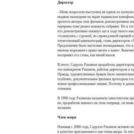
Директор
- Меня попросили выступить на одном из пленумо
недавно вышедшие на экран таджикские кинофильм
протеста авторы этих фильмов демонстративно пок
перерыва тоже решил покинуть собрание. Но в тот 
кто демонстративно покинул зал в ходе твоего выс
столкнулись с суровой, но справедливой оценкой с
отечественный кинематограф, стань директором «
Предложение было настолько неожиданным, что я п
имеешь морального права писать о кино». Конечно,
воспринял его слова, как некий вызов.
В итоге, Садулло Рахимов проработал директором 
что кинокритик Рахимов, работая директором и х
Правда, художественных браков было значительно
особенно, документальные фильмы проходили гос
новые профессиональные знания. Поэтому в дальн
точными.
В 1998 году Рахимова назначили заместителем пр
но, проработав немного на этом поприще, он понял
желанию.
Член жюри
Начиная с 2000 года, Садулло Рахимов активно п
в качестве приглашенного или члена жюри. За эти