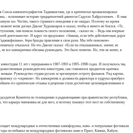
в Союза кинематографистов Таджикистана, где я критически проанализировал
ы, - вспоминает историю тридцатилетней давности Садулло Хайруллоевич. - В знак
инули зал. Честно, такого странного поведения я не ожидал. Поэтому во время
момент меня догнал Давлат Худоназаров и сказал, чтобы я ничего не боялся. «Те,
тупления, они поняли ложность своего положения, - сказал он. – Ведь они впервые
воей деятельности». И вдруг он предложил: «Знаешь, если тебе действительно дорог
Таджикфильма», бери бразды правления в свои руки. Мы тебе поможем».
оначалу отказался. На что Давлат сказал: «Если ты отказываешься, значит, не
 не все кинокритики обязаны руководить. Это было понятно. Но, тем не менее, я
киностудии 11 лет с перерывами в 1987-1993 и 1995–1998 годах. И получилось так,
удожественным руководителем киностудии, сам становился предметом критики.
 меньше. Руководство студии ругали за чрезмерную остроту фильмов. Ряд картин,
приемку со «скрипом». Но кинокритик в должности директора и худрука приобрел
ейшем его критические отзывы и рецензии стали достаточно целенаправленными и
едседателя Комитета по телевидению и радиовещанию при правительстве республики,
, что карьера чиновника не для него, и поэтому покинул этот пост по собственному
осещает международные и отечественные кинофорумы, кино- и театральные фестивали
 годы он побывал на международных фестивалях кино в Праге, Каннах, Кабуле,