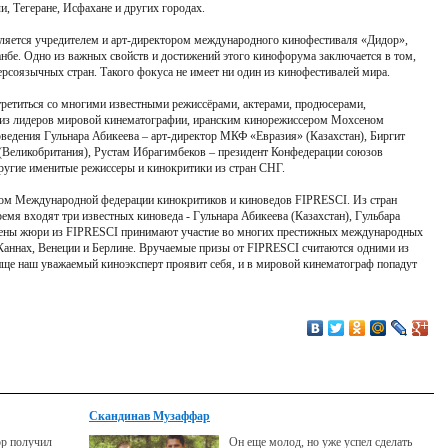
, Тегеране, Исфахане и других городах.
яется учредителем и арт-директором международного кинофестиваля «Дидор»,
анбе. Одно из важных свойств и достижений этого кинофорума заключается в том,
ерсоязычных стран. Такого фокуса не имеет ни один из кинофестивалей мира.
третиться со многими известными режиссёрами, актерами, продюсерами,
 из лидеров мировой кинематографии, иранским кинорежиссером Мохсеном
оведения Гульнара Абикеева – арт-директор МКФ «Евразия» (Казахстан), Биргит
 (Великобритания), Рустам Ибрагимбеков – президент Конфедерации союзов
ругие именитые режиссеры и кинокритики из стран СНГ.
ом Международной федерации кинокритиков и киноведов FIPRESСI. Из стран
емя входят три известных киноведа - Гульнара Абикеева (Казахстан), Гульбара
лены жюри из FIPRESСI принимают участие во многих престижных международных
 Каннах, Венеции и Берлине. Вручаемые призы от FIPRESСI считаются одними из
ище наш уважаемый киноэксперт проявит себя, и в мировой кинематограф попадут
Скандинав Музаффар
р получил
Он еще молод, но уже успел сделать