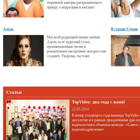
тюремной камеры раскрывающего
правду о коррупции в высших
эшелонах, не оставит равнодушным
никого.
Адель
В стране Суоми
Мы всей редакцией нежно любим
Адель за ее чудесный голос,
проникновенные песни и
романтичное настроение, которое они
создают. Уверены, ты тоже
разделяешь наше мнение, с
нетерпением ждешь выхода ее нового
альбома и с удовольствием
прочитаешь несколько интересных
фактов об этой талантливой девушке.
Статьи
TopVideo: два года с вами!
22.03.2014
В конце уходящего года команда TopVideo
двухлетие и в рамках празднования дня ос
видеохостинга объявила конкурс -«Самое 
видеопоздравление».