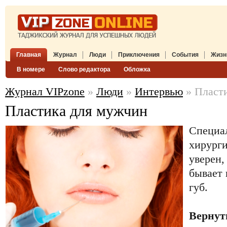
Главная
Журнал
Люди
Приключения
События
Жизн
В номере
Слово редактора
Обложка
Журнал VIPzone
»
Люди
»
Интервью
» Пласт
Пластика для мужчин
Специа
хирург
уверен,
бывает 
губ.
Вернут