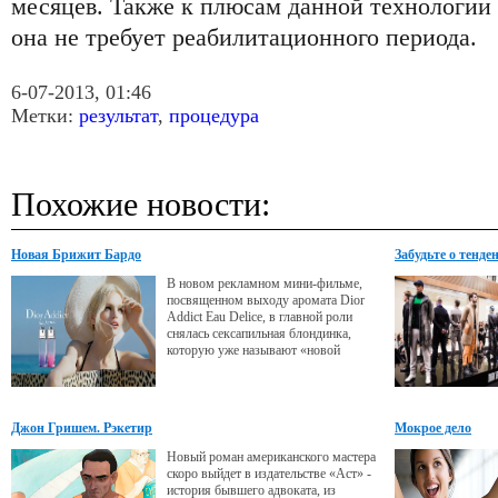
месяцев. Также к плюсам данной технологии 
она не требует реабилитационного периода.
6-07-2013, 01:46
Метки:
результат
,
процедура
Похожие новости:
Новая Брижит Бардо
Забудьте о тенде
В новом рекламном мини-фильме,
посвященном выходу аромата Dior
Addict Eau Delice, в главной роли
снялась сексапильная блондинка,
которую уже называют «новой
Брижит Бардо».
Джон Гришем. Рэкетир
Мокрое дело
Новый роман американского мастера
скоро выйдет в издательстве «Аст» -
история бывшего адвоката, из