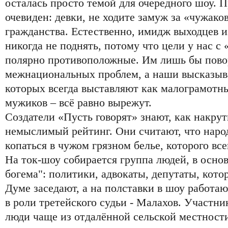
осталась просто темой для очередного шоу. 
очевиден: девки, не ходите замуж за «чужако
гражданства. Естественно, имидж выходцев 
никогда не поднять, потому что цели у нас с
полярно противоположные. Им лишь бы повор
межнациональных проблем, а наши высказыва
которых всегда выставляют как малограмотн
мужиков – всё равно вырежут.
Создатели «Пусть говорят» знают, как накру
немыслимый рейтинг. Они считают, что наро
копаться в чужом грязном белье, которого вс
На ток-шоу собирается группа людей, в осно
богема": политики, адвокаты, депутаты, кото
Думе заседают, а на полставки в шоу работают
в роли третейского судьи - Малахов. Участни
люди чаще из отдалённой сельской местност