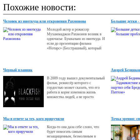
Похожие новости:
Человек из ниоткуда или откровения Рахмонова
Большие детки -
Молодой актер и режиссер
Мухаммаджон Рахмонов возник в
одночасье. Буквально из ниоткуда. И
если до презентации фильма
«Нотарс» (Бесстрашный), который
вышел в 2013 году, никто не слышал
об этом «пришельце в кино», то
после премьеры он стал знаменитым.
Всего за год Мухаммаджон успел
Черный плавник
Андрей Бедняков
снять еще два фильма: «Бихишти»
Питтом»
(Из рая) и «Нотарс-2». Как ему это
В 2009 году вышел документальный
все удается?
фильм, режиссёр которого с
гордостью может сказать, что его
работа в корне изменила жизнь
множества людей, а не просто
вызвала недолговечное вдохновение,
прошедшее уже через день после
просмотра.
Мы в ответе за тех, кого приручили
Точка зрения: с
Когда-то она дала себе слово, что
будет помогать самым
незащищенным, безмолвным в