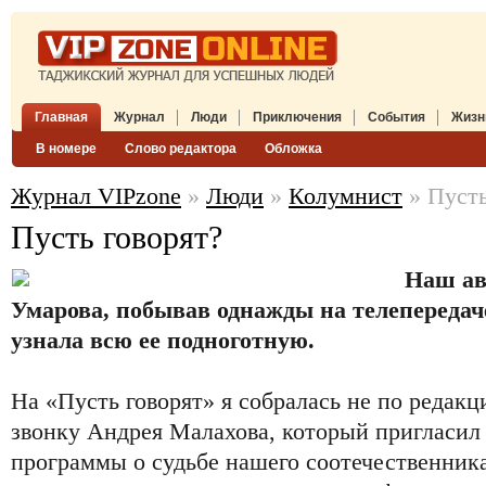
Главная
Журнал
Люди
Приключения
События
Жизн
В номере
Слово редактора
Обложка
Журнал VIPzone
»
Люди
»
Колумнист
» Пусть
Пусть говорят?
Наш ав
Умарова, побывав однажды на телепередаче
узнала всю ее подноготную.
На «Пусть говорят» я собралась не по редак
звонку Андрея Малахова, который пригласил
программы о судьбе нашего соотечественника