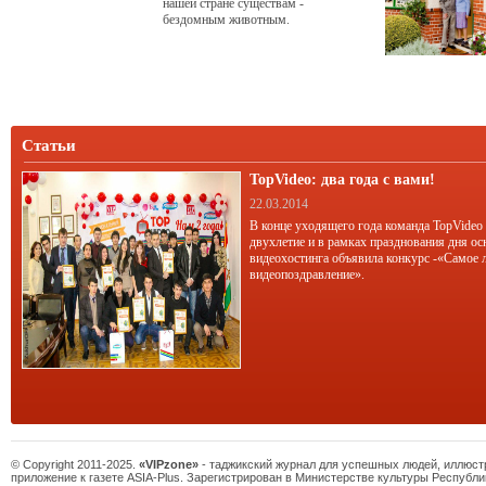
нашей стране существам -
бездомным животным.
Статьи
TopVideo: два года с вами!
22.03.2014
В конце уходящего года команда TopVideo
двухлетие и в рамках празднования дня ос
видеохостинга объявила конкурс -«Самое 
видеопоздравление».
© Copyright 2011-2025.
«VIPzone»
- таджикский журнал для успешных людей, иллюс
приложение к газете ASIA-Plus. Зарегистрирован в Министерстве культуры Республи