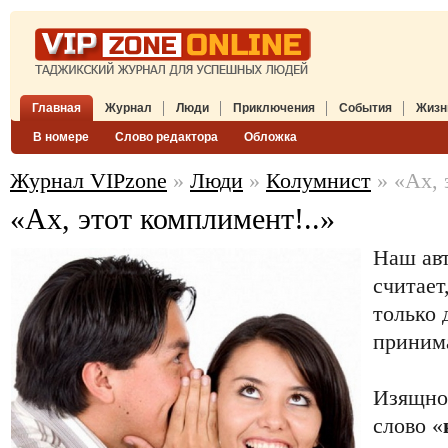
Главная
Журнал
Люди
Приключения
События
Жизн
В номере
Слово редактора
Обложка
Журнал VIPzone
»
Люди
»
Колумнист
» «Ах, 
«Ах, этот комплимент!..»
Наш ав
считает
только 
принима
Изящное
слово «