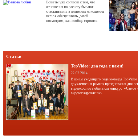
Если ты уже согласна с тем, что
отношения по расчету бывают
счастливыми, а интимные отношения
нельзя обесценивать, давай
посмотрим, как вообще строится
выгодное партнерство. Ответить на
этот вопрос удалось создателю
трансактного анализа американскому
психологу и психиатру Эрику Берну,
который обнаружил, что люди всю
жизнь играют в игры, предъявляя
друг другу для обмена своеобразные
Статьи
талоны и
TopVideo: два года с вами!
22.03.2014
В конце уходящего года команда TopVideo
двухлетие и в рамках празднования дня ос
видеохостинга объявила конкурс -«Самое 
видеопоздравление».