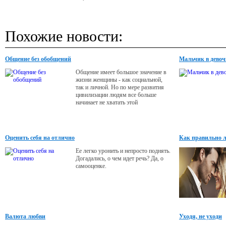
Похожие новости:
Общение без обобщений
Мальчик в девоч
Общение имеет большое значение в
жизни женщины - как социальной,
так и личной. Но по мере развития
цивилизации людям все больше
начинает не хватать этой
«единственной в жизни роскоши»,
как сказал об общении А. Сент-
Экзюпери. Проблема одиночества в
большом городе становится не
Оценить себя на отлично
Как правильно 
столько острой, сколько банальной.
Что же можно сделать, чтобы развить
Ее легко уронить и непросто поднять.
свои способности к общению?
Догадались, о чем идет речь? Да, о
самооценке.
Валюта любви
Уходя, не уходи