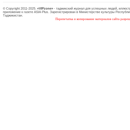
© Copyright 2011-2025.
«VIPzone»
- таджикский журнал для успешных людей, иллюс
приложение к газете ASIA-Plus. Зарегистрирован в Министерстве культуры Республи
Таджикистан.
Перепечатка и копирование материалов сайта разреш