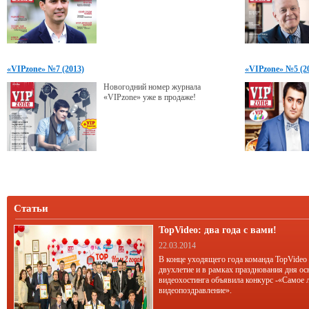
«VIPzone» №7 (2013)
«VIPzone» №5 (2
Новогодний номер журнала
«VIPzone» уже в продаже!
Статьи
TopVideo: два года с вами!
22.03.2014
В конце уходящего года команда TopVideo
двухлетие и в рамках празднования дня ос
видеохостинга объявила конкурс -«Самое 
видеопоздравление».