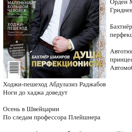
Орден 
Гридне
Бахтиё
перфек
Автотюн
принце
Автомо
Ходжи-пешеход Абдулазиз Раджабов
Ноги до хаджа доведут
Осень в Швейцарии
По следам профессора Плейшнера