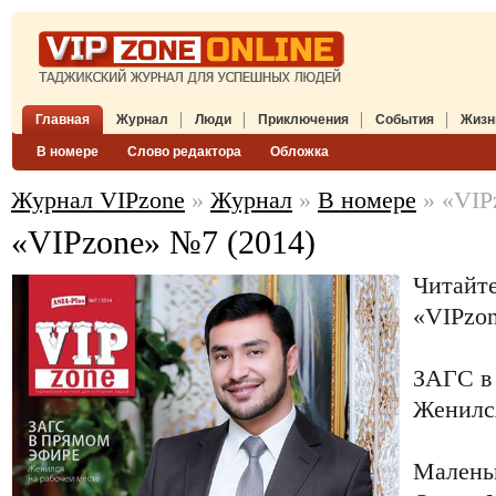
Главная
Журнал
Люди
Приключения
События
Жизн
В номере
Слово редактора
Обложка
Журнал VIPzone
»
Журнал
»
В номере
» «VIP
«VIPzone» №7 (2014)
Читайте
«VIPzon
ЗАГС в
Женился
Малень