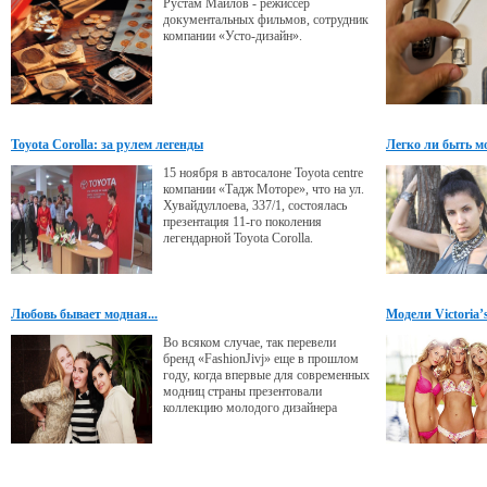
Рустам Маилов - режиссер
документальных фильмов, сотрудник
компании «Усто-дизайн».
Toyota Corolla: за рулем легенды
Легко ли быть м
15 ноября в автосалоне Toyota centre
компании «Тадж Моторе», что на ул.
Хувайдуллоева, 337/1, состоялась
презентация 11-го поколения
легендарной Toyota Corolla.
Любовь бывает модная...
Модели Victoria’
Во всяком случае, так перевели
бренд «FashionJivj» еще в прошлом
году, когда впервые для современных
модниц страны презентовали
коллекцию молодого дизайнера
Нафисы Имрановой. В этом году мы
увидели новую коллекцию «Модной
любви» - «FashionJivj», часть из
которой была представлена в...