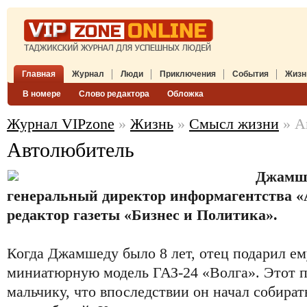
Главная
Журнал
Люди
Приключения
События
Жизн
В номере
Слово редактора
Обложка
Журнал VIPzone
»
Жизнь
»
Смысл жизни
» А
Автолюбитель
Джамше
генеральный директор информагентства «
редактор газеты «Бизнес и Политика».
Когда Джамшеду было 8 лет, отец подарил е
миниатюрную модель ГАЗ-24 «Волга». Этот п
мальчику, что впоследствии он начал собира