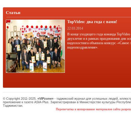
«золотой оправе».
Статьи
TopVideo: два года с вами!
22.03.2014
В конце уходящего года команда TopVideo
двухлетие и в рамках празднования дня ос
видеохостинга объявила конкурс -«Самое 
видеопоздравление».
© Copyright 2011-2025.
«VIPzone»
- таджикский журнал для успешных людей, иллюс
приложение к газете ASIA-Plus. Зарегистрирован в Министерстве культуры Республи
Таджикистан.
Перепечатка и копирование материалов сайта разреш