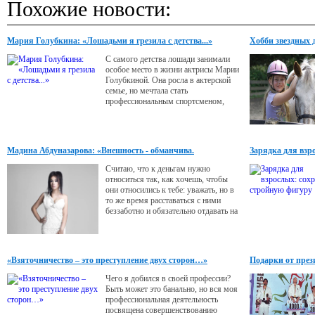
Похожие новости:
Мария Голубкина: «Лошадьми я грезила с детства...»
Хобби звездных 
С самого детства лошади занимали
особое место в жизни актрисы Марии
Голубкиной. Она росла в актерской
семье, но мечтала стать
профессиональным спортсменом,
иметь лошадь и завоевывать золотые
медали. Несмотря на запрет
родителей, еще подростком она
записалась на занятия в
Мадина Абдуназарова: «Внешность - обманчива.
Зарядка для взр
конноспортивный клуб.
Считаю, что к деньгам нужно
относиться так, как хочешь, чтобы
они относились к тебе: уважать, но в
то же время расставаться с ними
беззаботно и обязательно отдавать на
благие дела. Для меня деньги - это
одна из составляющих свободы. К
сожалению, есть девушки, готовые
пожертвовать многим ради них,
«Взяточничество – это преступление двух сторон…»
Подарки от през
«продавая» свою молодость и сердце
нелюбимым, но при этом богатым
Чего я добился в своей профессии?
мужчинам. Никогда не понимала
Быть может это банально, но вся моя
профессиональная деятельность
посвящена совершенствованию