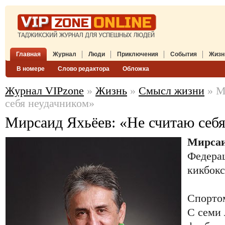
Главная
Журнал
Люди
Приключения
События
Жизн
В номере
Слово редактора
Обложка
Журнал VIPzone
»
Жизнь
»
Смысл жизни
» М
себя неудачником»
Мирсаид Яхьёев: «Не считаю себ
Мирсаи
Федерац
кикбокс
Спортом
С семи 