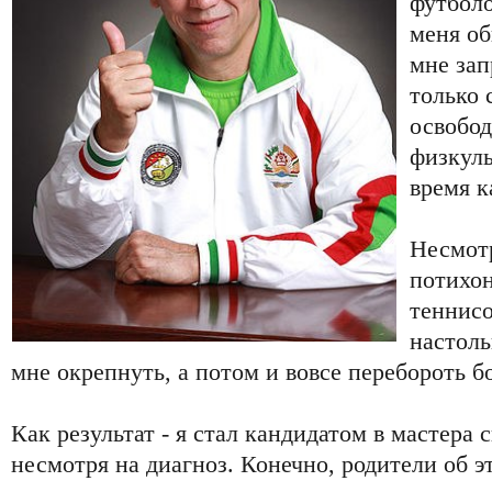
футболо
меня об
мне зап
только 
освобод
физкул
время к
Несмотр
потихон
теннисо
настол
мне окрепнуть, а потом и вовсе перебороть б
Как результат - я стал кандидатом в мастера с
несмотря на диагноз. Конечно, родители об э