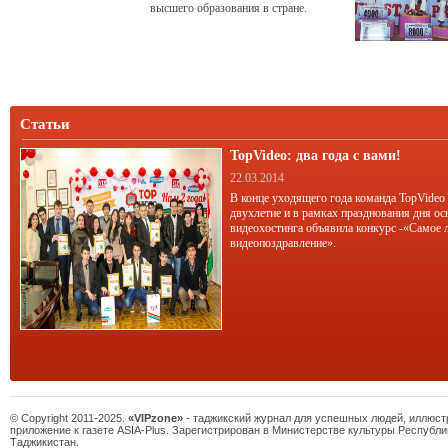
высшего образования в стране.
Статьи
TopVideo: два года с вами!
22.03.2014
В конце уходящего года команда TopVideo
двухлетие и в рамках празднования дня ос
видеохостинга объявила конкурс -«Самое 
видеопоздравление».
© Copyright 2011-2025.
«VIPzone»
- таджикский журнал для успешных людей, иллюс
приложение к газете ASIA-Plus. Зарегистрирован в Министерстве культуры Республи
Таджикистан.