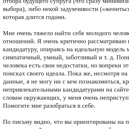
отбора будущего супруга (что сразу минимиз
выбора), либо некой задумчивости («женитьс
которая длится годами.
Мне очень тяжело найти себе молодого челов
отношений. Я очень критично рассматриваю
кандидатуру, опираясь на идеальную модель 
симпатичный, умный, заботливый и т. д. Пон
человека есть свои недостатки, но вопреки э
поисках своего идеала. Пока же, несмотря н
данные, я не могу ни с кем познакомиться, к
непривлекательными кандидатурами на сайте 
словам окружающих, у меня очень непристу
Помогите мне разобраться в себе.
По письму видно, что вы ориентированы на п