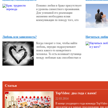
Помимо любви в браке присутствует
и уровень совместного проживания.
Для успешной его реализации
жизненно необходима ясная
коммуникация по поводу того, кто
что любит и кто что хочет. Нередко
она ухудшается, и в семье каждый
стремится донести свое, совершенно
не слушая при этом другого
Любовь или зависимость?
Научиться любви
человека.
Когда говорят о том, чтобы найти
любовь, нередко подразумевают
поиск какого-то конкретного
человека. То есть возникает путаница
между любовью как способностью и
объектом любви.
Статьи
TopVideo: два года с вами!
22.03.2014
В конце уходящего года команда TopVideo
двухлетие и в рамках празднования дня ос