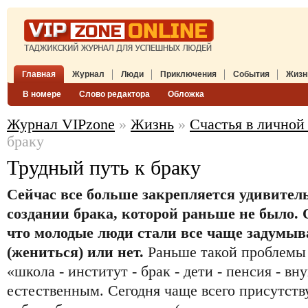
Главная
Журнал
Люди
Приключения
События
Жизн
В номере
Слово редактора
Обложка
Журнал VIPzone
»
Жизнь
»
Счастья в личной
браку
Трудный путь к браку
Сейчас все больше закрепляется удивител
создании брака, которой раньше не было. 
что молодые люди стали все чаще задумыв
(жениться) или нет.
Раньше такой проблемы 
«школа - институт - брак - дети - пенсия - вн
естественным. Сегодня чаще всего присутств