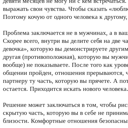
девяти месяцев не могу ни с кем встречаться
выражать свои чувства. Чтобы сказать «любл
Поэтому кочую от одного человека к другому,
Проблема заключается не в мужчинах, а в ва
Скорее всего, внутри вы делите себя на две ч
девочка», которую вы демонстрируете другим
другая (противоположная), которую вы мужчи
вообще) не показываете. После того как уров
общении пройден, отношения прерываются, ч
партнеру ту часть, которую вы прячете. А по
остается. Приходится искать нового человека
Решение может заключаться в том, чтобы рис
скрытую часть, которую вы в себе не принима
близости. Комфортные отношения безопасны,