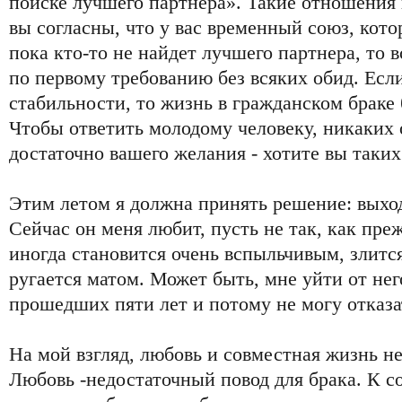
поиске лучшего партнера». Такие отношения 
вы согласны, что у вас временный союз, кото
пока кто-то не найдет лучшего партнера, то в
по первому требованию без всяких обид. Есл
стабильности, то жизнь в гражданском браке 
Чтобы ответить молодому человеку, никаких 
достаточно вашего желания - хотите вы таки
Этим летом я должна принять решение: выход
Сейчас он меня любит, пусть не так, как преж
иногда становится очень вспыльчивым, злится
ругается матом. Может быть, мне уйти от не
прошедших пяти лет и потому не могу отказат
На мой взгляд, любовь и совместная жизнь не
Любовь -недостаточный повод для брака. К со