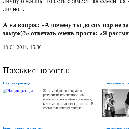
личную жизнь. То есть совместная семейная 
личной.
А на вопрос: «А почему ты до сих пор не 
замуж)?» отвечать очень просто: «Я рассм
18-01-2014, 15:36
Похожие новости:
На грани развода
Если кажется, чт
Жизнь в браке подвержена
различным изменениям. Им
предшествуют особые состояния,
которые называются кризисами. В
состоянии кризиса супруги
переживают сильную гамму чувств,
чаще всего неприятных, и активно
ищут выход из ситуации.
Брак: трудности перевода
Если любовь ника