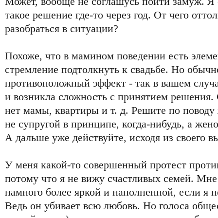
Может, вообще не соглашусь пойти замуж. Я
такое решение где-то через год. От чего отто
разобраться в ситуации?
Похоже, что в мамином поведении есть элемен
стремление подтолкнуть к свадьбе. Но обычн
противоположный эффект - так в вашем случ
и возникла сложность с принятием решения. 
нет мамы, квартиры и т. д. Решите по поводу
не супругой в принципе, когда-нибудь, а жено
А дальше уже действуйте, исходя из своего в
У меня какой-то совершенный протест проти
потому что я не вижу счастливых семей. Мне
намного более яркой и наполненной, если я не
Ведь он убивает всю любовь. Но голоса общес