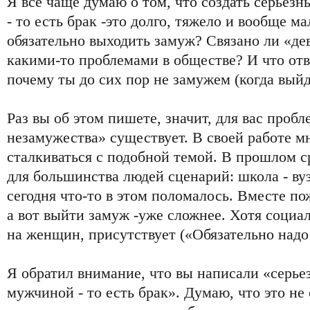
Я все чаще думаю о том, что создать серьез
- то есть брак -это долго, тяжело и вообще м
обязательно выходить замуж? Связано ли «де
какими-то проблемами в обществе? И что отв
почему ты до сих пор не замужем (когда вый
Раз вы об этом пишете, значит, для вас пробл
незамужества» существует. В своей работе м
сталкиваться с подобной темой. В прошлом 
для большинства людей сценарий: школа - вуз 
сегодня что-то в этом поломалось. Вместе п
а вот выйти замуж -уже сложнее. Хотя социа
на женщин, присутствует («Обязательно надо
Я обратил внимание, что вы написали «серь
мужчиной - то есть брак». Думаю, что это не