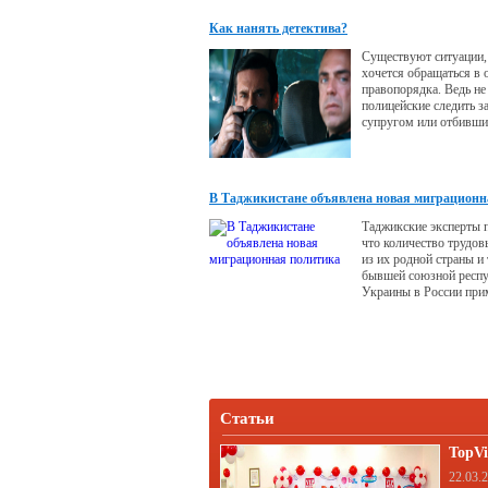
зависимости от плани
использования выбирае
Как нанять детектива?
обустройства - холодно
Существуют ситуации, 
хочется обращаться в 
правопорядка. Ведь не
полицейские следить з
супругом или отбивши
подростком.
В Таджикистане объявлена новая миграционн
Таджикские эксперты 
что количество трудо
из их родной страны и 
бывшей союзной респ
Украины в России при
одинаково, однако рез
иммигрантов критичес
Статьи
TopVi
22.03.