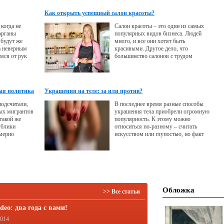
руемого
тся и тип
Как открыть успешный салон красоты?
е или теплое.
когда не
Салон красоты – это один из самых
органы
популярных видов бизнеса. Людей
 будут же
много, и все они хотят быть
а неверным
красивыми. Другое дело, что
мся от рук
большинство салонов с трудом
окупают себя. Успешный центр
красоты должен предложить
клиентам нечто, чего они больше
нигде не найдут.
ая политика
Украшения на теле: за или против?
подсчитали,
В последнее время разные способы
вых мигрантов
украшения тела приобрели огромную
такой же
популярность. К этому можно
ублики
относиться по-разному – считать
мерно
искусством или глупостью, но факт
ультаты работы
остается фактом: практически у
ки разнятся.
каждой второй современной девушки
на теле есть татуировка или пирсинг.
Обложка
>> Все статьи
deo: два года с вами!
2014