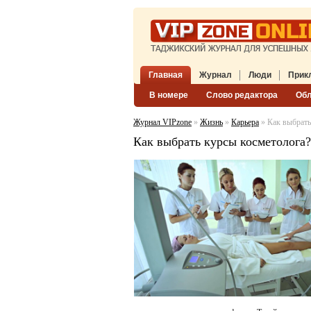
Главная
Журнал
Люди
Прик
В номере
Слово редактора
Об
Журнал VIPzone
»
Жизнь
»
Карьера
» Как выбрать
Как выбрать курсы косметолога?