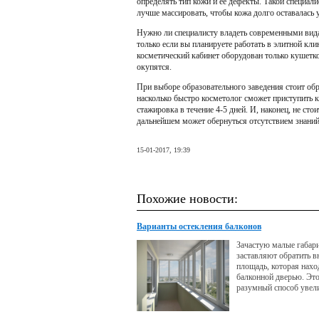
определять тип кожи и ее дефекты. Такой специал
лучше массировать, чтобы кожа долго оставалась 
Нужно ли специалисту владеть современными вида
только если вы планируете работать в элитной кли
косметический кабинет оборудован только кушетко
окупятся.
При выборе образовательного заведения стоит обр
насколько быстро косметолог сможет приступить к
стажировка в течение 4-5 дней. И, наконец, не ст
дальнейшем может обернуться отсутствием знаний
15-01-2017, 19:39
Похожие новости:
Варианты остекления балконов
Зачастую малые габар
заставляют обратить в
площадь, которая нахо
балконной дверью. Это
разумный способ увел
пространство жилья, и
различных габаритных