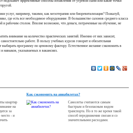
ист подскажет эффективные способы избавления от угревой сыпи или какие точки
упругой.
ми услуг, например, такими, как мезотерапия или биоревитализация? Пожалуй,
нике, где есть все необходимое оборудование. В большинстве салонов среднего класса
й и рабочим столом. Вполне возможно, что деньги, потраченные на обучение, не
атить внимание на количество практических занятий. Именно от них зависит,
 самостоятельно работе. В пользу учебных курсов говорит и обязательная
оит выбирать программу по ценовому фактору. Естественное желание сэкономить в
 и навыков, указываемых в вакансиях.
Как сэкономить на авиабилетах?
иты квартир
Самолеты считаются самым
нимание на
быстрым и безопасным видом
дится за
транспорта. Но в то же время такой
 место - и
способ передвижения связан и со
ичить
значительными расходами.
 хранилище
 предметов. В