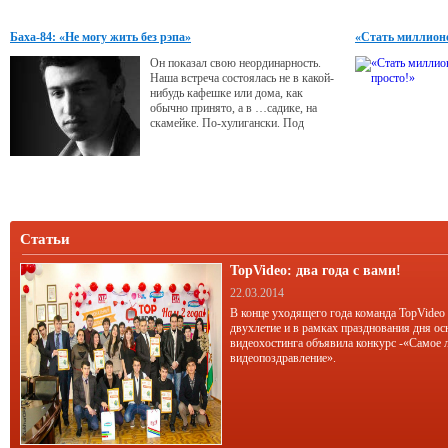
Баха-84: «Не могу жить без рэпа»
«Стать миллионе
Он показал свою неординарность.
Наша встреча состоялась не в какой-
нибудь кафешке или дома, как
обычно принято, а в …садике, на
скамейке. По-хулигански. Под
гитару. Причем, к концу интервью
садик закрыли, и мне, 40-летней
тетке, пришлось вспоминать детство
и перелазить через забор.
Статьи
TopVideo: два года с вами!
22.03.2014
В конце уходящего года команда TopVideo
двухлетие и в рамках празднования дня ос
видеохостинга объявила конкурс -«Самое 
видеопоздравление».