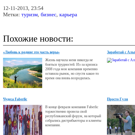
12-11-2013, 23:54
Метки:
туризм
,
бизнес
,
карьера
Похожие новости:
«Любовь к родине это часть веры»
Заработай с Аль
Жизнь научила меня никогда не
бояться трудностей. Из-за кризиса
2008 года моя компания временно
оставила рынок, но спустя какое-то
время она вновь возродилась.
Чудеса Faberlic
Просто Гуля
В конце февраля компания Faberlic
торжественно провела свой
республиканский форум, на который
собрались дистрибьюторы и клиенты
компании.