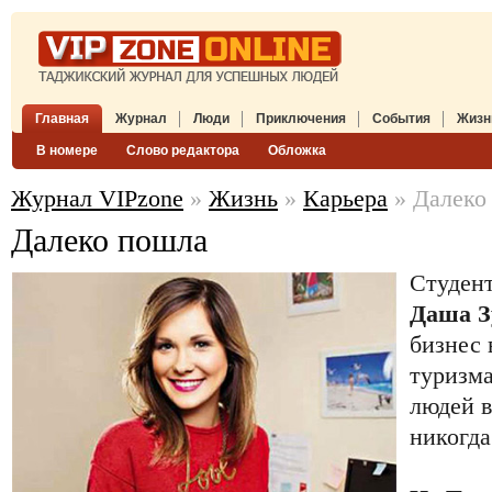
Главная
Журнал
Люди
Приключения
События
Жизн
В номере
Слово редактора
Обложка
Журнал VIPzone
»
Жизнь
»
Карьера
» Далеко
Далеко пошла
Студент
Даша З
бизнес 
туризма
людей в
никогда