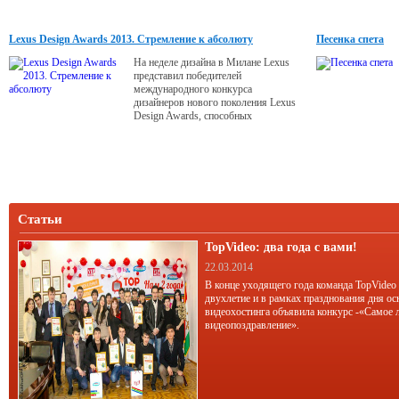
Lexus Design Awards 2013. Стремление к абсолюту
Песенка спета
На неделе дизайна в Милане Lexus
представил победителей
международного конкурса
дизайнеров нового поколения Lexus
Design Awards, способных
предложить миру инновационные
идеи. Незаурядность проектов
инициировала дискуссию о месте
дизайна в нашей жизни.
Статьи
TopVideo: два года с вами!
22.03.2014
В конце уходящего года команда TopVideo
двухлетие и в рамках празднования дня ос
видеохостинга объявила конкурс -«Самое 
видеопоздравление».