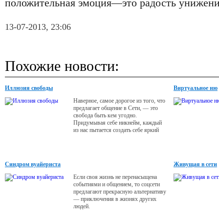
положительная эмоция—это радость унижения
13-07-2013, 23:06
Похожие новости:
Иллюзия свободы
Виртуальное ню
Наверное, самое дорогое из того, что
предлагает общение в Сети, — это
свобода быть кем угодно.
Придумывая себе никнейм, каждый
из нас пытается создать себе яркий
индивидуальный образ, некую маску,
под анонимностью которой мы
можем все.
Синдром вуайериста
Живущая в сети
Если своя жизнь не перенасыщена
событиями и общением, то соцсети
предлагают прекрасную альтернативу
— приключения в жизнях других
людей.