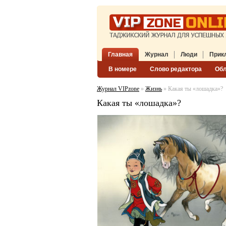
Главная
Журнал
Люди
Прик
В номере
Слово редактора
Об
Журнал VIPzone
»
Жизнь
» Какая ты «лошадка»?
Какая ты «лошадка»?