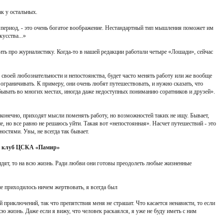
ак у остальных.
 период, - это очень богатое воображение. Нестандартный тип мышления поможет им
кусства...»
вить про журналистику. Когда-то в нашей редакции работали четыре «Лошади», сейчас
у своей любознательности и непостоянства, будет часто менять работу или же вообще
ограничивать. К примеру, они очень любят путешествовать, и нужно сказать, что
бывать во многих местах, иногда даже недоступных пониманию соратников и друзей».
 конечно, приходят мысли поменять работу, но возможностей таких не ищу. Бывает,
, но все равно не решаюсь уйти. Такая вот «непостоянная». Насчет путешествий - это
остями. Увы, не всегда так бывает.
й клуб ЦСКА «Памир»
видят, то на всю жизнь. Ради любви они готовы преодолеть любые жизненные
не приходилось ничем жертвовать, я всегда был
й приключений, так что препятствия меня не страшат. Что касается ненависти, то если
сю жизнь. Даже если я вижу, что человек раскаялся, я уже не буду иметь с ним