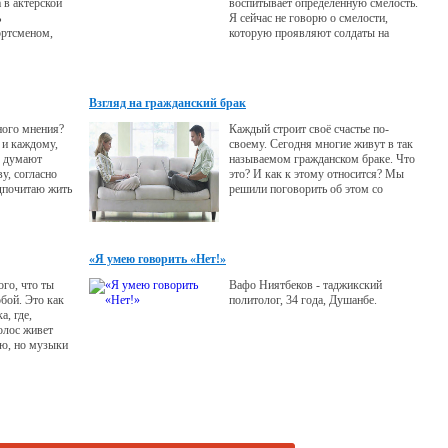
 в актерской
воспитывает определенную смелость.
ь
Я сейчас не говорю о смелости,
ортсменом,
которую проявляют солдаты на
ывать золотые
войне, а вообще о жизненной
апрет
позиции, о смелости выражать свои
тком она
мысли вслух, участвовать в разных
в
социальных проектах и выходить на
Взгляд на гражданский брак
.
сцену. Каждый человек, который
выходит к публике, делает смелый
ного мнения?
Каждый строит своё счастье по-
шаг.
 и каждому,
своему. Сегодня многие живут в так
е думают
называемом гражданском браке. Что
у, согласно
это? И как к этому относится? Мы
едпочитаю жить
решили поговорить об этом со
дце, потому
специалистом.
дин раз, и
но, с пользой
«Я умею говорить «Нет!»
ого, что ты
Вафо Ниятбеков - таджикский
бой. Это как
политолог, 34 года, Душанбе.
, где,
олос живет
ью, но музыки
 голоса не
 не будут в
м. Так и жизнь