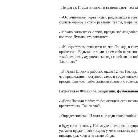
- Неправда. И долги имеют, и взаймы дают - все к
- «Отличительная черта людей, родившихся в этот
сделать карьеру в сфере рекламы, театра, пиара, ис
- Можно согласиться с этим, правда, забыли доба
нас трое. Думаю, это показатель.
- «К недостаткам относится то, что Лошадь, в сил
профессию. Ведь такие люди ничем себя не умеют 
такой человек умудряется за годы своей жизни по
Так ли это?
- В «Азии-Плюс» я работаю около 12 лет. Иногда,
что предложения поступают сами, и вроде неплохие
правда. Главное, чтобы желания совпали с возможн
Рахматулло Фузайлов, защитник, футбольны
- «Если Лошади любят, то без оглядки; если нена
препятствия». Так ли это?
- Определенно так. И хотя мне ради своей любви 
и буду готов к этому. По натуре я человек, ищущи
уж меня предали, этот осадок у меня остается на в
никаких дел, хотя и не затаю обиды.