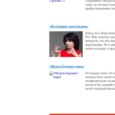
Голубкиной. Она росла
семье, но мечтала стат
профессиональным сп
иметь лошадь и завоев
медали. Несмотря на з
родителей, еще подрос
записалась на занятия 
«Не страшно, когда больно»
конноспортивный клуб
Боюсь ли я обществен
Нет. Мне, конечно, как
интересно, что обо мн
окружающие. Но я жив
своим взглядам, и пр
так, как велит мое сер
как жизнь нам дается о
надо прожить ее достой
и умом.
«Модель будущего мира»
От каждого мига. От т
можешь быть самим со
полифоническая музыка
казалось бы, каждый г
своей отдельной жизн
не получится, если все
будут взаимосвязаны и
гармонии друг с друго
и семья.