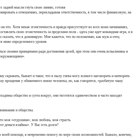
ез задней мысли гнуть свою линию, готовя
инировать а отношениях, перекладывая ответственность, в том числе финансовую, на
и на что. Хотя некая эгоистичность и правда присутствует во всех моих начинаниях,
оставлять свою эгоистичность за пределами поля - здесь уже идет командная игра, и я
 сказать, что я доминирую. Мне кажется, что по положению, как муж и отец
ься ниже определенного уровня.
ться своими принципами ради достижения целей, при этом они очень вспыльчивы и
с окружающими».
ану скрывать, бывает и такое, что в пылу гнева могу всякого наговорить и натворить
рошу прощения у обиженного мною человека, но, как говорится, «разбитую чашу
бходимы общество и суета вокруг, они тяготятся одиночеством и часто находят
 внимания и общества.
то моя «отдушина», моя любовь, моя страсть.
ют деньги взаймы». У Вас есть долги?
я в моей помощи, я непременно помогу по мере своих возможностей. Бывало, конечно,