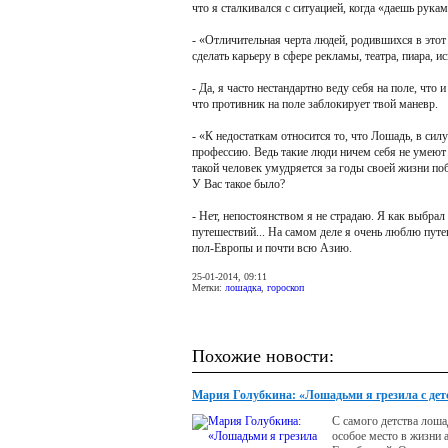
что я сталкивался с ситуацией, когда «даешь рука
- «Отличительная черта людей, родившихся в этот
сделать карьеру в сфере рекламы, театра, пиара, ис
- Да, я часто нестандартно веду себя на поле, что
что противник на поле заблокирует твой маневр.
- «К недостаткам относится то, что Лошадь, в сил
профессию. Ведь такие люди ничем себя не умеют 
такой человек умудряется за годы своей жизни по
У Вас такое было?
- Нет, непостоянством я не страдаю. Я как выбрал 
путешествий... На самом деле я очень люблю путеш
пол-Европы и почти всю Азию.
25-01-2014, 09:11
Метки:
лошадка
,
гороскоп
Похожие новости:
Мария Голубкина: «Лошадьми я грезила с детс
С самого детства лош
особое место в жизни