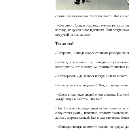
сняли с нее некоторую ответственность. Доля эгоиз
- «Девушки-Лошади руководствуются разумом мен
взгляда, не думая о последствиях. Они всегда нахо
подругой на всю жизнь».
Так ли это?
- Напротив, Лошадь скорее слишком разборчива, 
- «Люди, рожденные в год Лошади, могут поступи
категоричны, что мешает им строить отношения 
- Категоричны - да, бывает иногда. Вспыльчивость.
Но поступиться принципами? Нет, это не про меня
- «Энергетика таких людей очень сильная. Им нео
«отдушину» в работе». Это так?
- Так. Во мне и вправду энергия бьет ключом, я оч
сижу сложа руки и, наверное, поэтому оказываюсь
жизнь с журналистикой. Как я уже отметила, Лоша
- «Лошади никогда не имеют долгов, но и редко да