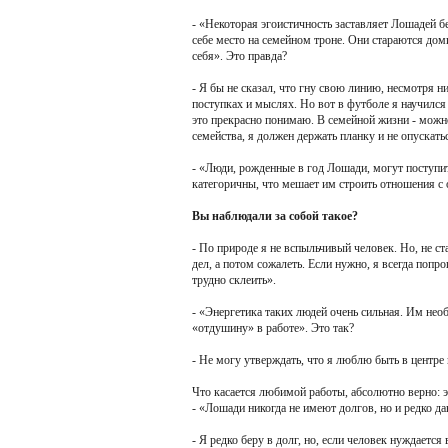
- «Некоторая эгоистичность заставляет Лошадей б
себе место на семейном троне. Они стараются дом
себя». Это правда?
- Я бы не сказал, что гну свою линию, несмотря н
поступках и мыслях. Но вот в футболе я научился 
это прекрасно понимаю. В семейной жизни - можно
семейства, я должен держать планку и не опускат
- «Люди, рожденные в год Лошади, могут поступи
категоричны, что мешает им строить отношения 
Вы наблюдали за собой такое?
- По природе я не вспыльчивый человек. Но, не ст
дел, а потом сожалеть. Если нужно, я всегда поп
трудно склеить».
- «Энергетика таких людей очень сильная. Им нео
«отдушину» в работе». Это так?
- Не могу утверждать, что я люблю быть в центре
Что касается любимой работы, абсолютно верно: э
- «Лошади никогда не имеют долгов, но и редко да
- Я редко беру в долг, но, если человек нуждаетс