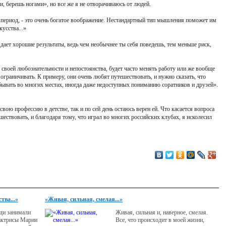
ми, берешь ногами», но все же я не отворачиваюсь от людей.
 период, - это очень богатое воображение. Нестандартный тип мышления поможет им
кусства...»
 и дает хорошие результаты, ведь чем необычнее ты себя поведешь, тем меньше риск,
у своей любознательности и непостоянства, будет часто менять работу или же вообще
ограничивать. К примеру, они очень любят путешествовать, и нужно сказать, что
бывать во многих местах, иногда даже недоступных пониманию соратников и друзей».
свою профессию в детстве, так и по сей день остаюсь верен ей. Что касается вопроса
ествовать, и благодаря тому, что играл во многих российских клубах, я исколесил
тва...»
«Живая, сильная, смелая...»
ади занимали
Живая, сильная и, наверное, смелая.
 актрисы Марии
Все, что происходит в моей жизни,