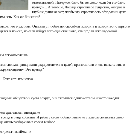
ответственной. Наверное, было бы неплохо, если бы это было
правдой... А вообще, Лошадь строптивое существо, которое в
глубине души желает, чтобы эту строптивость обуздали и даже
ма есть. Как же без этого?
ьше, чем мужчины. Они живут любовью, способны покорить и покориться с первого
дятся в поиске, но если найдут того единственного, станут для него надежной
чем легкомысленна.
ться своими принципами ради достижения целей, при этом они очень вспыльчивы и
с окружающими». Это правда?
.. Тоже есть немножко.
.
бходимы общество и суета вокруг, они тяготятся одиночеством и часто находят
ень деятельная, никогда не
 всегда в гуще событий. И работу свою люблю, иначе не стала бы связывать свою
дь очень разборчива в своем выборе.
ют деньги взаймы...»