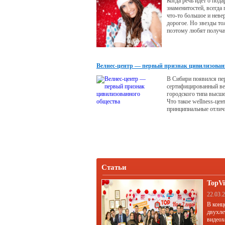
Когда речь идет о пода
знаменитостей, всегда
что-то большое и неве
дорогое. Но звезды то
поэтому любят получат
простые подарки, поле
здоровья и красоты.
Велнес-центр — первый признак цивилизован
общества
В Сибири появился пе
сертифицированный ве
городского типа высше
Что такое wellness-цен
принципиальные отлич
многочисленных спа н
мы поговорили с Мих
Кочиашвили.
Статьи
TopVi
22.03.
В конц
двухле
видеох