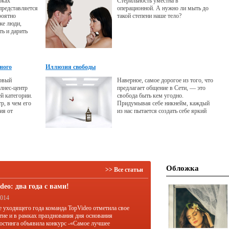
рках
Стерильность уместна в
 представляется
операционной. А нужно ли мыть до
роятно
такой степени наше тело?
же люди,
ь и дарить
зные для
ного
Иллюзия свободы
рвый
Наверное, самое дорогое из того, что
лнес-центр
предлагает общение в Сети, — это
й категории.
свобода быть кем угодно.
тр, в чем его
Придумывая себе никнейм, каждый
ия от
из нас пытается создать себе яркий
ашего города
индивидуальный образ, некую маску,
аилом
под анонимностью которой мы
можем все.
Обложка
>> Все статьи
deo: два года с вами!
2014
е уходящего года команда TopVideo отметила свое
тие и в рамках празднования дня основания
остинга объявила конкурс -«Самое лучшее