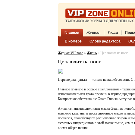
Главная
Журнал
Люди
Прик
В номере
Слово редактора
Об
Журнал VIPzone
»
Жизнь
» Целлюлит на попе
Целлюлит на попе
Первые два пункта — только на вашей совести. С
Главное правило в борьбе с целлюлитом - терпени
непозволительная трата времени в период предпр
Контрастное обертывание Guam Duo займету вас вс
Активная антицеллюлитная маска Guam из новой л
конского каштана, а также лимонное масло и ма
процессы, способствуют расщеплению жиров и выв
активных ингредиентов в этой маске выше, чем в 
время обертывания.