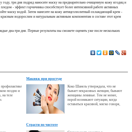
году, три дня подряд наносите маску на предварительно очищенную кожу ягодиц и
 пледом - эффект горчичника способствует более интенсивной работе активных
мойте маску водой. Затем нанесите на кожу антицеллюлитный охлаждающий крем -
я красным водорослям и натуральным активным компонентам в составе этот крем
ждые два-три дня. Первые результаты вы сможете оценить уже после нескольких
Макияж при простуде
о профилактике
Коко Шанель утверждала, что не
шком поздно и
бывает некрасивых женщин, бывают
, на теле
женщины ленивые. Тем не менее,
и.
порой возникают ситуации, когда
оставаться красивой, мягко говоря,
затруднительно. И одна из них -
простуда, которой подвержены мы
все, особенно в холодное время года.
Страсти по чистоте