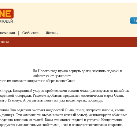
лючения
События
Жизнь
ложка
До Нового года нужно вернуть долги, закупить подарки и
избавиться от целлюлита.
 третьим поможет контрастное обертывание Guam.
е и труд. Ежедневный уход за проблемными зонами может растянуться на целый час -
аздничной лихорадки. Решение проблемы предлагает косметическая марка Guam.
его 15 минут. А результаты появятся уже после первых процедур.
инии Duo содержит экстракт водорослей Guam, глину, экстракты плюща, хвоща,
сло душицы. Эти компоненты выравнивают кожный рельеф, активизируют обменные
едению токсинов из тканей. Кожа становится гладкой и упругой. Концентрация
продуктах с аналогичными свойствами, - это и позволяет значительно сократить