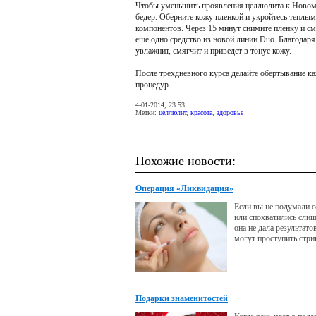
Чтобы уменьшить проявления целлюлита к Новому 
бедер. Оберните кожу пленкой и укройтесь теплым
компонентов. Через 15 минут снимите пленку и с
еще одно средство из новой линии Duo. Благодар
увлажнит, смягчит и приведет в тонус кожу.
После трехдневного курса делайте обертывание ка
процедур.
4-01-2014, 23:53
Метки:
целлюлит
,
красота
,
здоровье
Похожие новости:
Операция «Ликвидация»
Если вы не подумали 
или спохватились сли
она не дала результатов
могут проступить стри
Подарки знаменитостей