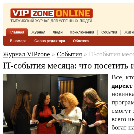
Главная
Журнал
Люди
Приключения
События
Жизн
В номере
Слово редактора
Обложка
Журнал VIPzone
»
События
» IT-события меся
IT-события месяца: что посетить 
Все, кт
директ
новинка
програм
смогут 
всего и
богат н