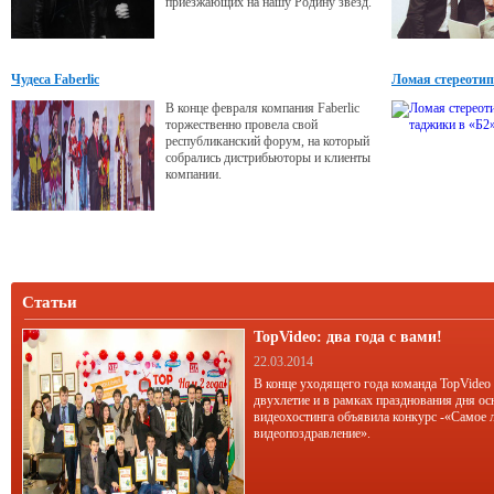
приезжающих на нашу Родину звезд.
Чудеса Faberlic
Ломая стереотип
В конце февраля компания Faberlic
торжественно провела свой
республиканский форум, на который
собрались дистрибьюторы и клиенты
компании.
Статьи
TopVideo: два года с вами!
22.03.2014
В конце уходящего года команда TopVideo
двухлетие и в рамках празднования дня ос
видеохостинга объявила конкурс -«Самое 
видеопоздравление».