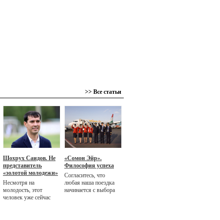
>> Все статьи
Шохрух Саидов. Не
«Сомон Эйр».
представитель
Философия успеха
«золотой молодежи»
Согласитесь, что
Несмотря на
любая наша поездка
молодость, этот
начинается с выбора
человек уже сейчас
авиакомпании. И
узнаваем в обществе.
многие наши
Имея два высших
соотечественники
образования -
выбирают для