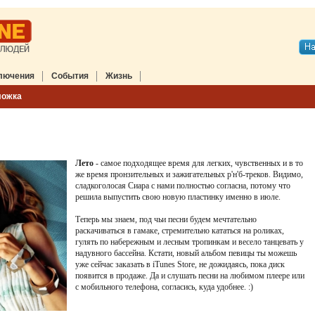
лючения
События
Жизнь
ложка
Лето
- самое подходящее время для легких, чувственных и в то
же время пронзительных и зажигательных р'н'б-треков. Видимо,
сладкоголосая Сиара с нами полностью согласна, потому что
решила выпустить свою новую пластинку именно в июле.
Теперь мы знаем, под чьи песни будем мечтательно
раскачиваться в гамаке, стремительно кататься на роликах,
гулять по набережным и лесным тропинкам и весело танцевать у
надувного бассейна. Кстати, новый альбом певицы ты можешь
уже сейчас заказать в iTunes Store, не дожидаясь, пока диск
появится в продаже. Да и слушать песни на любимом плеере или
с мобильного телефона, согласись, куда удобнее. :)