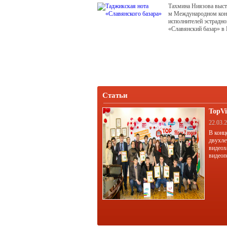
Тахмина Ниязова выст
м Международном кон
исполнителей эстрадно
«Славянский базар» в 
Статьи
TopVi
22.03.
В конц
двухле
видеох
видеоп