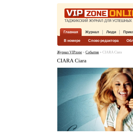
Главная
Журнал
Люди
Прик
В номере
Слово редактора
Об
Журнал VIPzone
»
События
» CIARA Ciara
CIARA Ciara