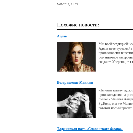
5-07-2013, 11:03
Похожие новости:
Адель
Мы всей редакцией н
Адель за ее чудесный г
проникновенные песни
романтичное настроени
создают. Уверены, ты 
разделяешь наше мнени
нетерпением ждешь вы
альбома и с удовольст
прочитаешь несколько
Возвращение Манижи
фактов об этой талант
«Зеленая трава» таджи
происхождения на рос
рынке - Манижа Хамра
Ру.Кола, она же Мани
готовит новый проект
Подробнее о нем певиц
VIPzone.
Таджикская нота «Славянского базара»