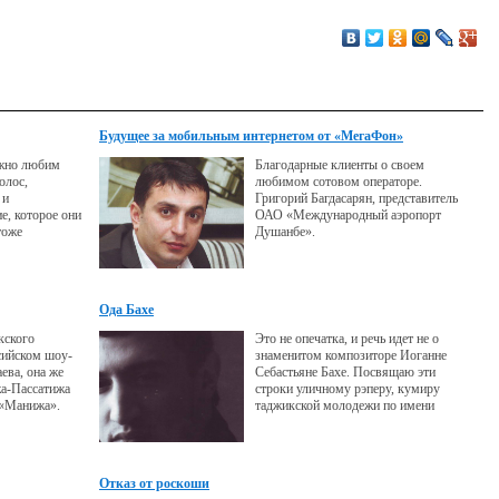
Будущее за мобильным интернетом от «МегаФон»
ежно любим
Благодарные клиенты о своем
олос,
любимом сотовом операторе.
 и
Григорий Багдасарян, представитель
е, которое они
ОАО «Международный аэропорт
тоже
Душанбе».
е, с
хода ее нового
вием
 интересных
Ода Бахе
ливой девушке.
кского
Это не опечатка, и речь идет не о
сийском шоу-
знаменитом композиторе Иоганне
ева, она же
Себастьяне Бахе. Посвящаю эти
жа-Пассатижа
строки уличному рэперу, кумиру
 «Манижа».
таджикской молодежи по имени
а рассказала
Баха-84.
Отказ от роскоши