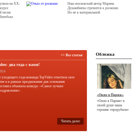
упила на ХХ-
Наш московский автор Марина
курсе
Душанбиева стремится к роскоши.
й песни
Но не к материальной.
Витебске.
Обложка
>> Все статьи
deo: два года с вами!
2014
е уходящего года команда TopVideo отметила свое
тие и в рамках празднования дня основания
остинга объявила конкурс -«Самое лучшее
оздравление».
«Окно в Париж»
«Окно в Париж» в
своей душе наша
героиня «прорубила»
несколько лет назад.
Читать далее