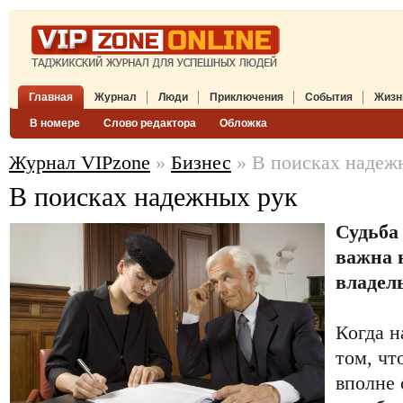
Главная
Журнал
Люди
Приключения
События
Жизн
В номере
Слово редактора
Обложка
Журнал VIPzone
»
Бизнес
» В поисках надеж
В поисках надежных рук
Судьба
важна 
владел
Когда н
том, чт
вполне