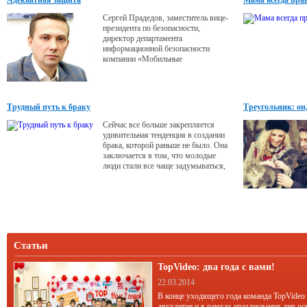
Адекватная защита
Мама всегда пра
Сергей Прадедов, заместитель вице-
президента по безопасности,
директор департамента
информационной безопасности
компании «Мобильные
ТелеСистемы», последние десять лет
отвечает за информационную
безопасность крупнейшего сотового
оператора России.
Трудный путь к браку
Треугольник: он,
Сейчас все больше закрепляется
удивительная тенденция в создании
брака, которой раньше не было. Она
заключается в том, что молодые
люди стали все чаще задумываться,
выходить замуж (жениться) или нет.
Статьи
TopVideo: два года с вами!
22.03.2014
В конце уходящего года команда TopVideo
двухлетие и в рамках празднования дня ос