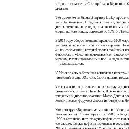
метрового комплекса Cosmopolitan в Варшаве за 
кредитов.
Тем временем их бывший партнер Пойдл продал св
под себя компанию, Пойдл был этим недоволен», 
доли в компании, и сегодня, по данным польского
открытых источников, примерно по 15%. У Линецк
В 2014 году оборот компании превысил $100 млрд.
подразделение по торговле энергоресурсами. Но т
акционер компании, который продал свой пакет им
фьючерсами. «Нефтью заниматься как товаром сло
экраном, кнопки нажимаешь, и все. Не надо ни та
— рассказывает он.
У Mercuria есть собственная социальная повестка,
теннисный турнир J&S Сир, были закрыты, расска
Mercuria активно развивает связи с международн
химической компании ChemChina. И, конечно, публ
генеральный директор компании Марко Дананд пос
экономическом форуме в Давосе (в январе) и в Лоз
Комментируя «Ведомостям» монополию Mercuria н
Токарев сказал, что это пережиток 1990-х: «Тогда
1990-х организовывать продажу нефти, состыковыва
его словам, каждая нефтяная компания в состояни
2015-Г0 закончился контракт Mercuria с польской P