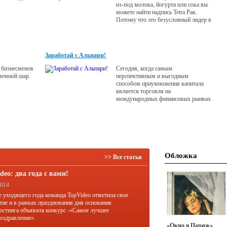
из-под молока, йогурта или сока вы
можете найти надпись Tetra Рак.
Потому что это безусловный лидер в
этой сфере. Мировой безусловный
лидер.
Заработай с Альпари!
 бизнесменов
Сегодня, когда самым
 земной шар.
перспективным и выгодным
способом приумножения капитала
является торговля на
международных финансовых рынках
в частности, на популярном
валютном рынке Forex, одним из
лидеров рынка услуг торговли
является международная компания
Альпари.
Обложка
>> Все статьи
deo: два года с вами!
2014
е уходящего года команда TopVideo отметила свое
тие и в рамках празднования дня основания
остинга объявила конкурс -«Самое лучшее
оздравление».
«Окно в Париж»