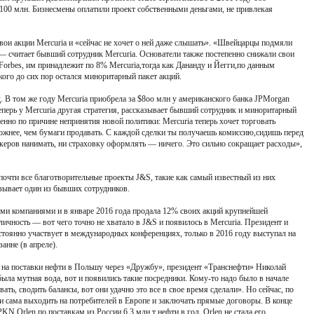
€100 млн. Бизнесмены оплатили проект собственными деньгами, не привлекая
ои акции Mercuria и «сейчас не хочет о ней даже слышать». «Швейцарцы подмяли
— считает бывший сотрудник Mercuria. Основатели также постепенно снижали свои
 Forbes, им принадлежит по 8% Mercuria,тогда как Дананду и Йегги,по данным
ого до сих пор остался миноритарный пакет акций.
 В том же году Mercuria приобрела за $8оо млн у американского банка JPMorgan
еперь у Mercuria другая стратегия, рассказывает бывший сотрудник и миноритарный
енно по причине непринятия новой политики: Mercuria теперь хочет торговать
жнее, чем бумаги продавать. С каждой сделки ты получаешь комиссию,сидишь перед
нкеров нанимать, ни страховку оформлять — ничего. Это сильно сокращает расходы»,
 почти все благотворительные проекты J&S, такие как самый известный из них
зывает один из бывших сотрудников.
ыми компаниями и в январе 2016 года продала 12% своих акций крупнейшей
ичность — вот чего точно не хватало в J&S и появилось в Mercuria. Президент и
тоянно участвует в международных конференциях, только в 2016 году выступал на
анне (в апреле).
а поставки нефти в Польшу через «Дружбу», президент «Транснефти» Николай
 была мутная вода, вот и появились такие посредники. Кому-то надо было в начале
ть, сводить балансы, вот они удачно это все в свое время сделали». Но сейчас, по
и сама выходить на потребителей в Европе и заключать прямые договоры. В конце
KN Orlen по поставкам из России 6,3 млн т нефти в год. Orlen не стала его