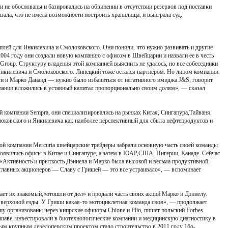
и не обоснованы и базировались на обвинении в отсутствии резервов под поставки
азала, что не имела возможности построить хранилища, и выиграла суд.
аплей для Янкилевича и Смолоковского. Они поняли, что нужно развивать и другие
2004 году они создали новую компанию с офисом в Швейцарии и назвали ее в честь
Group. Структуру владения этой компанией выяснить не удалось, но все собеседники
Янкилевича и Смолоковского. Линецкий тоже остался партнером. Но лицом компании
ги и Марко Дананд — нужно было избавиться от негативного имиджа J&S, говорит
пании вложились в уставный капитал пропорционально своим долям», — сказал
й компании Sempra, они специализировались на рынках Китая, Сингапура,Тайваня.
оковского и Янкилевича как наиболее перспективный для сбыта нефтепродуктов и
й компании Mercuria швейцарские трейдеры забрали основную часть своей команды
 появились офисы в Китае и Сингапуре, а затем в ЮАР,США, Нигерии, Канаде. Сейчас
 «Активность и прыткость Дэниела и Марко была высокой и весьма продуктивной.
 главных акционеров — Славу с Гришей — это все устраивало», — вспоминает
ет их знакомый,«отошли от дел» и продали часть своих акций Марко и Дэниелу.
верховой езды. У Гриши какая-то мотоциклетная команда своя», — продолжает
 организованы через кипрские офшоры Chione и Plio, пишет польский Forbes.
аве, инвестировали в биотехнологические компании и медицинскую диагностику в
м крупным девелоперским проектом стало строительство в 2011 году 1бо-