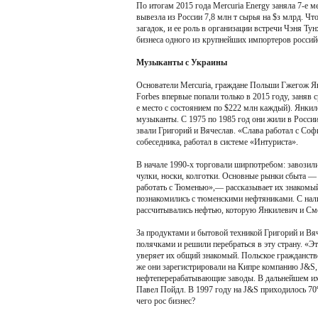
По итогам 2015 года Mercuria Energy заняла 7-е м
вывезла из России 7,8 млн т сырья на $з млрд. Ч
загадок, и ее роль в организации встречи Чэня Ту
бизнеса одного из крупнейших импортеров россий
Музыканты с Украины
Основатели Mercuria, граждане Польши Гжегож Ян
Forbes впервые попали только в 2015 году, заняв 
е место с состоянием по $222 млн каждый). Янкил
музыканты. С 1975 по 1985 год они жили в России
звали Григорий и Вячеслав. «Слава работал с Соф
собеседника, работал в системе «Интуриста».
В начале 1990-х торговали ширпотребом: завозил
чулки, носки, колготки. Основные рынки сбыта —
работать с Тюменью»,— рассказывает их знакомы
познакомились с тюменскими нефтяниками. С нали
рассчитывались нефтью, которую Янкилевич и Смо
За продуктами и бытовой техникой Григорий и Вяч
полячками и решили перебраться в эту страну. «Эт
уверяет их общий знакомый. Польское гражданств
же они зарегистрировали на Кипре компанию J&S, 
нефтеперерабатывающие заводы. В дальнейшем их
Павел Пойдл. В 1997 году на J&S приходилось 70%
чего рос бизнес?