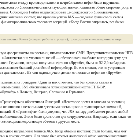
чные связи между производителями и потребителями нефти были нарушены,
оковского и Янкилевича стала связующим звеном, оказывая обеим сторонам услуги
ания. Собеседник Forbes охарактеризовал Смолоковского и Янкилевича как
ник компании считает, что причина успеха J&S — создание финансовой схемы.
 финансировании своих торговых операций. «Когда Россия открылась, все банки
ые закупки Киева (товары, работы и услуги), проводимые в неэлектронном виде.
ную доверенность» на поставки, писали польские СМИ. Представители польских НПЗ
. «Фактически они управляли ценой — обеспечивали наиболее выгодную цену для
ше и Германии, которые получали нефть по «Дружбе», была на $2-2,5 за баррель
ассказывает бывший российский нефтетрейдер. По его словам, это не устраивало
-за деятельности J&S они недополучали деньги от поставок нефти по «Дружбе».
аланты этих трейдеров. Один из них отмечает, что без крепких связей в
 невозможны. J&S обеспечивала потоки российской нефти (ТНК-ВР,
з «Дружбу» в Польшу, Венгрию, Словакию и Германию.
с «Транснефтью» обеспечивал Линецкий. «Некоторое время я отвечал за поставки,
за отношения с несколькими десятками поставщиков и транспортных компаний,
нецкий. В «Транснефти» были уверены, что J&S за пару дней может решить любой
вой компании. Этого было достаточно для сотрудничества. Например, если какая-то
т же находила недостающие объемы в другом месте.
ародное направление бизнеса J&S. Когда объемы поставок стали больше, чем мог
ь и в других странах. Для этого был открыт лондонский офис, который возглавил