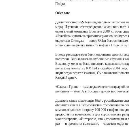
Пойдл.
Orlengate
Деятельностью J&S были недовольны не только кон
млрд. И успехи нефтетрейдеров начали вызывать 
основателей компании. В начале 2000-х годов сп
«Лукойла» купить на приватизационном конкурсе 
окрестили Orlengate — завод Orlen был основным
монополии на рынке импорта нефти в Польшу путе
В ходе расследования были опрошены десятки люд
политики. Вызывались на публичные слушания сами
В жизни у меня не было никакого контакта со сп
польскому агентству RMF24 в октябре 2004 года. 
люди редко верят в сказки», Смолоковский заметил
Каждый день».
«Слава и Гриша — самые далекие от спецслужб люд
половина — моя. А в России и до сих пор это ест
Доказать связь владельцев J&S с российскими спе
обвинили еще и в невыполнении требований по об
компания завозит в страну 100 000 т нефти, она 
предоставить возможность для строительства резе
экологи против. «Интересно, что к госкомпаниям в
раз — и претензии возникли»,— отмечает один из 