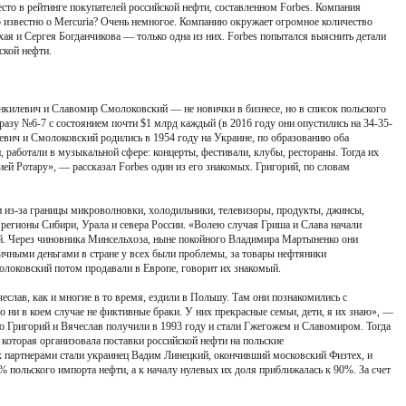
есто в рейтинге покупателей российской нефти, составленном Forbes. Компания
то известно о Mercuria? Очень немногое. Компанию окружает огромное количество
нхая и Сергея Богданчикова — только одна из них. Forbes попытался выяснить детали
ской нефти.
килевич и Славомир Смолоковский — не новички в бизнесе, но в список польского
сразу №6-7 с состоянием почти $1 млрд каждый (в 2016 году они опустились на 34-35-
евич и Смолоковский родились в 1954 году на Украине, по образованию оба
, работали в музыкальной сфере: концерты, фестивали, клубы, рестораны. Тогда их
ией Ротару», — рассказал Forbes один из его знакомых. Григорий, по словам
и из-за границы микроволновки, холодильники, телевизоры, продукты, джинсы,
 регионы Сибири, Урала и севера России. «Волею случая Гриша и Слава начали
й. Через чиновника Минсельхоза, ныне покойного Владимира Мартыненко они
чными деньгами в стране у всех были проблемы, за товары нефтяники
локовский потом продавали в Европе, говорит их знакомый.
еслав, как и многие в то время, ездили в Польшу. Там они познакомились с
о ни в коем случае не фиктивные браки. У них прекрасные семьи, дети, я их знаю», —
о Григорий и Вячеслав получили в 1993 году и стали Гжегожем и Славомиром. Тогда
которая организовала поставки российской нефти на польские
 партнерами стали украинец Вадим Линецкий, окончивший московский Физтех, и
 польского импорта нефти, а к началу нулевых их доля приближалась к 90%. За счет