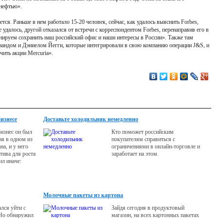
снефтью».
тся. Раньше в нем работало 15-20 человек, сейчас, как удалось выяснить Forbes,
е удалось, другой отказался от встречи с корреспондентом Forbes, перенаправив его в
нируем сохранить наш российский офис и наши интересы в России». Также там
нандом и Дэниелом Йегги, которые интегрировали в свою компанию операции J&S, и
ить акции Mercuria».
изнесе
Доставьте холодильник немедленно
бизнес он был
Кто поможет российским
ия в одном из
покупателям справиться с
а, и у него
ограничениями в онлайн-торговле и
тива для роста
заработает на этом.
ил иначе:
. Почему?
Молочные пакеты из картона
лся уйти с
Зайдя сегодня в продуктовый
 Но обнаружил
магазин, на всех картонных пакетах