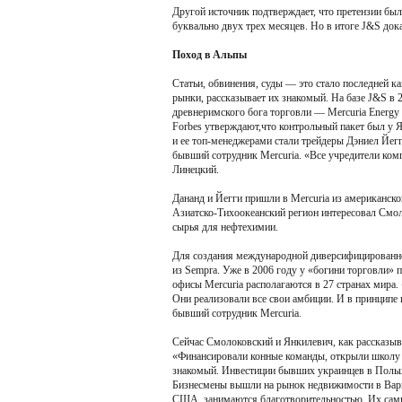
Другой источник подтверждает, что претензии был
буквально двух трех месяцев. Но в итоге J&S док
Поход в Альпы
Статьи, обвинения, суды — это стало последней к
рынки, рассказывает их знакомый. На базе J&S в 
древнеримского бога торговли — Mercuria Energy 
Forbes утверждают,что контрольный пакет был у 
и ее топ-менеджерами стали трейдеры Дэниел Йег
бывший сотрудник Mercuria. «Все учредители ком
Линецкий.
Дананд и Йегги пришли в Mercuria из американско
Азиатско-Тихоокеанский регион интересовал Смол
сырья для нефтехимии.
Для создания международной диверсифицированно
из Sempra. Уже в 2006 году у «богини торговли»
офисы Mercuria располагаются в 27 странах мира.
Они реализовали все свои амбиции. И в принципе
бывший сотрудник Mercuria.
Сейчас Смолоковский и Янкилевич, как рассказыва
«Финансировали конные команды, открыли школу 
знакомый. Инвестиции бывших украинцев в Польшу
Бизнесмены вышли на рынок недвижимости в Варш
США, занимаются благотворительностью. Их самы