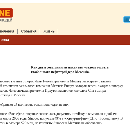
лючения
События
Жизнь
ложка
Как двум советским музыкантам удалось создать
глобального нефтетрейдера Mercuria.
еского гиганта Sinopec Чэнь Тунхай прилетел в Москву на встречу с главой
его визита занималась компания Mercuria Energy, которая теперь входит в пятерку
ктов. Чэнь сначала прилетел в Иркутск на личном самолете Сла-вомира
 оттуда в Москву.
ейдинговой компании, вспоминает один из них.
 итоге «Роснефть» впервые согласилась допустить китайскую компанию к добыче
в марте 2006 года, Sinopec получила 49% в «Удмуртнефти» (СП с «Роснефтью»). В
тки в размере $29 млн, но контакты Sinopec и Mercuria не оборвались.