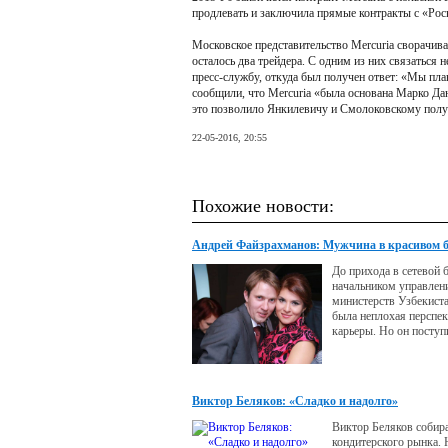
продлевать и заключила прямые контракты с «Ро
Московское представительство Mercuria сворачивае
осталось два трейдера. С одним из них связаться н
пресс-службу, откуда был получен ответ: «Мы пла
сообщили, что Mercuria «была основана Марко Да
это позволило Янкилевичу и Смолоковскому получ
22-05-2016, 20:55
Похожие новости:
Андрей Файзрахманов: Мужчина в красивом б
До прихода в сетевой 
начальником управлен
министерств Узбекистан
была неплохая перспек
карьеры. Но он поступ
выбрал сетевой бизнес
Виктор Беляков: «Сладко и надолго»
Виктор Беляков собира
кондитерского рынка.