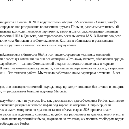
куренты в России. К 2003 году торговый оборот J&S составил 23 млн т, или $5
«определенное раздражение во властных кругах» Польши, рассказывает знакомый
ециальная комиссия польского парламента, занимавшаяся расследованием попытки
польский НПЗ в Гданьске, заинтересовалась деятельностью J&S. В Польше это дело
 клиентом Янкилевича и Смолоковского. Компания обвинялась в установлении
м коррупции и связей с российскими спецслужбами.
ей,связанных с бизнесом J&S, в том числе сотрудники нефтяных компаний,
 владельцы компании, но они все отрицали. «Это ложь, клевета, абсолютная ерунда.
ецслужбами», — заявил Смолоковский в одном из немногочисленных интервью
В ответ на комментарий журналиста, что «ваша карьера похожа на сказку, а взрослые
: «...Это тяжелая работа. Мы тяжело работали с моим партнером в течение 18 лет.
и, они ненавидят советский подход, когда приходит чиновник без штанов и говорит:
ь», — рассказывает бывший акционер Mercuria.
цслужбами так и не удалось. Но, как рассказывают два собеседника Forbes, компанию
еспечению резервных запасов нефти под торговые операции. Например, если
должна иметь мощности по хранению такого объема сырья. J&S просила власти
рвуаров или подземных хранилищ, но добиться разрешения не удалось: земли мало, а
 этом плане претензий не было, закрывали на это глаза, а к частным трейдерам вдруг
собеседников Forbes.