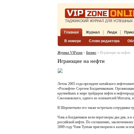
Главная
Журнал
Люди
Прик
В номере
Слово редактора
Об
Журнал VIPzone
»
Бизнес
» Играющие на нефти
Играющие на нефти
Летом 2005 года президент китайского нефтехимич
«Роснефти» Сергеем Богданчиковым. Организацией 
крупнейших в мире трейдеров нефти и нефтепроду
Смолоковского, одного из основателей Mercuria, и
В Шереметьево его также встречали сотрудники тр
Чэнь и Богданчиков вели переговоры два дня, и в
российской нефти. По соглашению, заключенному 
2009 году Чэня Тунхая приговорили к казни за взя