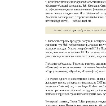
С исчезновением внешнеторговых объединений ли
объясняет бывший сотрудник J&S. Компания Смол
по оформлению сделок и привлечению финансиров
«талантливых менеджеров». Другой бывший сотруд
Компания договорилась с европейскими банками о
хотели сюда зайти», — вспоминает он.
Кстати, именно
тут
отображаются все публичн
С польской стороны трейдеры получили «специаль
говорили, что J&S «обеспечивает выгодную цену»
польских заводов. Маржа переработки НПЗ в Поль
выше, чем во всех остальных НПЗ в Европе», — р
участников российского нефтяного рынка, ведь из
Польские собеседники Forbes по-разному оценили т
«Транснефти» такие торговые отношения были бы
«Сургутнефтегаз», «Лукойл», «Славнефть») чере
По словам одного из собеседников Forbes, связь 
логистику и риск-менеджмент поставок из СНГ и 
включая «Транснефть», — сообщил Forbes сам Ли
вопрос, рассказывает бывший сотрудник трейдинго
компания нарушала сроки поставок нефти, J&S ту
Четвертый партнер, Павел Пойдл развивал междун
поглотить рынок Польши, компания начала работат