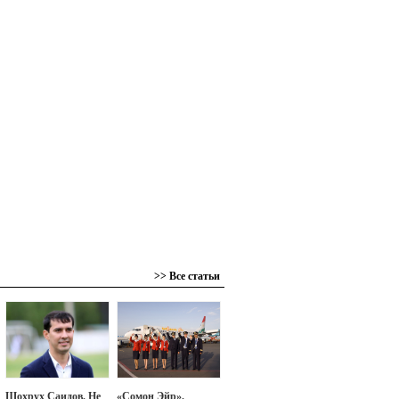
>> Все статьи
Шохрух Саидов. Не
«Сомон Эйр».