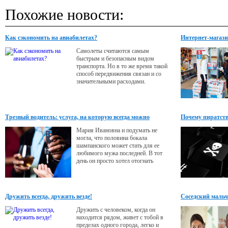
Похожие новости:
Как сэкономить на авиабилетах?
Интернет-магаз
Самолеты считаются самым
быстрым и безопасным видом
транспорта. Но в то же время такой
способ передвижения связан и со
значительными расходами.
Трезвый водитель: услуга, на которую всегда можно
Почему пиратств
положиться
Мария Ивановна и подумать не
могла, что половина бокала
шампанского может стать для ее
любимого мужа последней. В тот
день он просто хотел отогнать
машину от ресторана на стояку и
проехать несколько километров, но,
видимо, не справился с управлением.
Дружить всегда, дружить везде!
Соседский маль
Дружить с человеком, когда он
находится рядом, живет с тобой в
пределах одного города, легко и