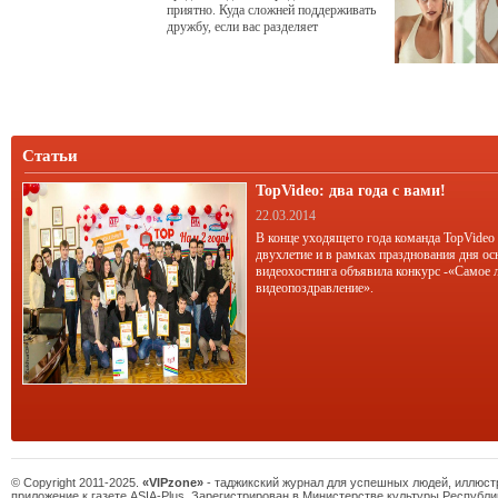
приятно. Куда сложней поддерживать
дружбу, если вас разделяет
расстояние. Впрочем, во время
фейсбука, скайпа и прочих
достижений онлайн-индустрии на
связи можно быть всегда. Но могут
ли электронные письма и даже
видеозвонки заменить живое
общение? Или друзья, разделенные
Статьи
тысячами километров, неизбежно
TopVideo: два года с вами!
22.03.2014
В конце уходящего года команда TopVideo
двухлетие и в рамках празднования дня ос
видеохостинга объявила конкурс -«Самое 
видеопоздравление».
© Copyright 2011-2025.
«VIPzone»
- таджикский журнал для успешных людей, иллюс
приложение к газете ASIA-Plus. Зарегистрирован в Министерстве культуры Республи