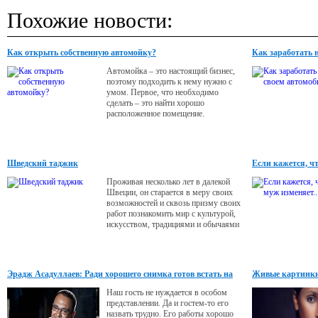
Похожие новости:
Как открыть собственную автомойку?
Как заработать 
Автомойка – это настоящий бизнес,
поэтому подходить к нему нужно с
умом. Первое, что необходимо
сделать – это найти хорошо
расположенное помещение.
Шведский таджик
Если кажется, чт
Проживая несколько лет в далекой
Швеции, он старается в меру своих
возможностей и сквозь призму своих
работ познакомить мир с культурой,
искусством, традициями и обычаями
своей родины. Гость VIPzone –
основатель частной музыкальной
школы в Гётеборге и успешный
фотограф Нисcор Абдураззаков.
Эрадж Асадуллаев: Ради хорошего снимка готов встать на
Живые картинк
голову
Наш гость не нуждается в особом
представлении. Да и гостем-то его
назвать трудно. Его работы хорошо