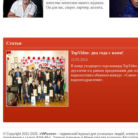
известны читателям нашего журнала.
Он для нас, скорее, партнер, коллега,
друг… Сегодня Эрадж Асадуллаев
делится с читателями журнала
«Реклама&IDEAS» тонкостями
своего мастерства.
Статьи
TopVideo: два года с вами!
22.03.2014
В конце уходящего года команда TopVideo
двухлетие и в рамках празднования дня ос
видеохостинга объявила конкурс -«Самое 
видеопоздравление».
© Copyright 2011-2025.
«VIPzone»
- таджикский журнал для успешных людей, иллюс
приложение к газете ASIA-Plus. Зарегистрирован в Министерстве культуры Республи