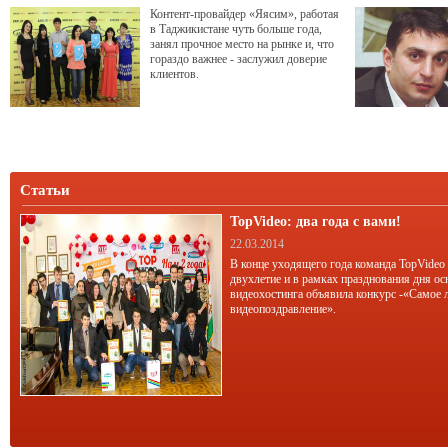
Контент-провайдер «Яясим», работая
в Таджикистане чуть больше года,
занял прочное место на рынке и, что
гораздо важнее - заслужил доверие
клиентов.
Статьи
TopVideo: два года с вами!
22.03.2014
В конце уходящего года команда TopVideo
двухлетие и в рамках празднования дня ос
видеохостинга объявила конкурс -«Самое 
видеопоздравление».