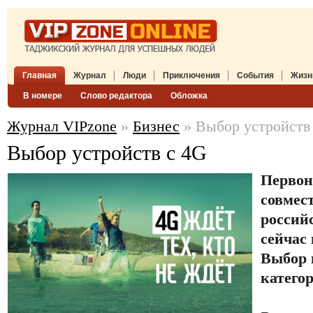
Главная
Журнал
Люди
Приключения
События
Жизн
В номере
Слово редактора
Обложка
Журнал VIPzone
»
Бизнес
» Выбор устройств
Выбор устройств с 4G
Первон
совмес
россий
сейчас
Выбор 
катего