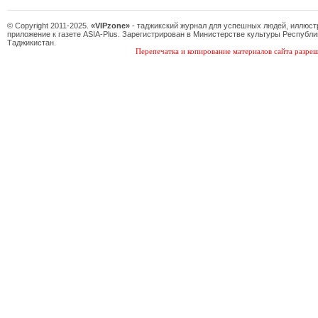
© Copyright 2011-2025.
«VIPzone»
- таджикский журнал для успешных людей, иллюс
приложение к газете ASIA-Plus. Зарегистрирован в Министерстве культуры Республи
Таджикистан.
Перепечатка и копирование материалов сайта разреш