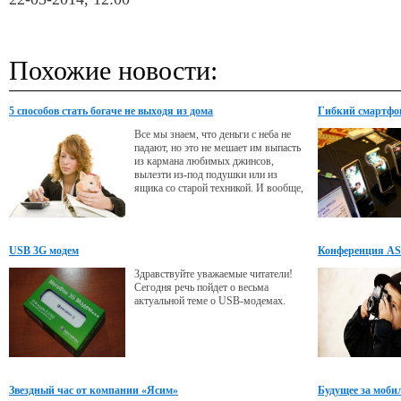
Похожие новости:
5 способов стать богаче не выходя из дома
Гибкий смартфон
Все мы знаем, что деньги с неба не
падают, но это не мешает им выпасть
из кармана любимых джинсов,
вылезти из-под подушки или из
ящика со старой техникой. И вообще,
оглянись вокруг - ты можешь стать
богаче на целых 20 00 рублей, не
прикладывая особых усилий. Cosmo
собрал для тебя несколько способов,
USB 3G модем
Конференция ASI
которые помогут быстро пополнить
маркетинге
кошелек.
Здравствуйте уважаемые читатели!
Сегодня речь пойдет о весьма
актуальной теме о USB-модемах.
Звездный час от компании «Ясим»
Будущее за моб