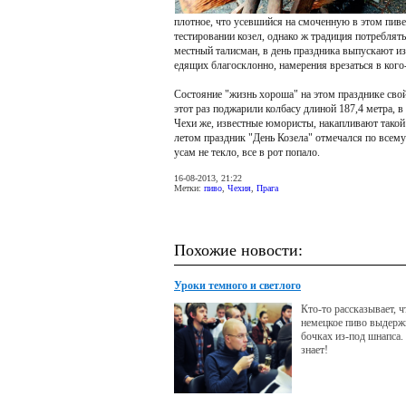
плотное, что усевшийся на смоченную в этом пиве
тестировании козел, однако ж традиция потреблять 
местный талисман, в день праздника выпускают из
едящих благосклонно, намерения врезаться в кого
Состояние "жизнь хороша" на этом празднике свой
этот раз поджарили колбасу длиной 187,4 метра, в
Чехи же, известные юмористы, накапливают такой
летом праздник "День Козела" отмечался по всему 
усам не текло, все в рот попало.
16-08-2013, 21:22
Метки:
пиво
,
Чехия
,
Прага
Похожие новости:
Уроки темного и светлого
Кто-то рассказывает, 
немецкое пиво выдерж
бочках из-под шнапса.
знает!