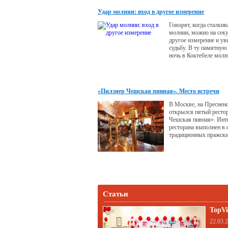
Удар молнии: вход в другое измерение
Говорят, когда сталки
молнии, можно на секу
другое измерение и ув
судьбу. В ту памятну
ночь в Коктебеле мол
четыре…
«Пилзнер Чешская пивная». Место встречи
В Москве, на Пресненс
открылся пятый ресто
Чешская пивная». Инт
ресторана выполнен в 
традиционных пражски
для хранения пива исп
оригинальное оборудов
Чехии.
Статьи
TopVi
22.03.