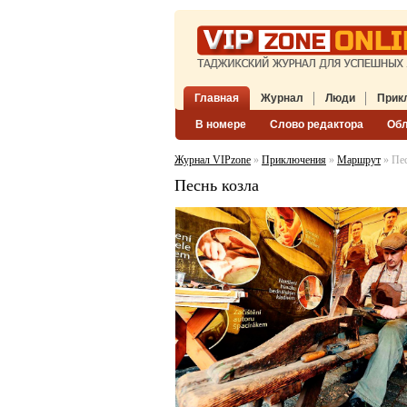
Главная
Журнал
Люди
Прик
В номере
Слово редактора
Об
Журнал VIPzone
»
Приключения
»
Маршрут
» Пес
Песнь козла