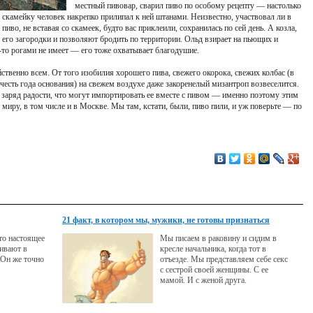
местный пивовар, сварил пиво по особому рецепту — настолько
 скамейку человек накрепко прилипал к ней штанами. Неизвестно, участвовал ли в
пиво, не вставая со скамеек, будто вас приклеили, сохранилась по сей день. А козла,
 его загородки и позволяют бродить по территории. Ольд взирает на пьющих и
-то рогами не имеет — его тоже охватывает благодушие.
ственно всем. От того изобилия хорошего пива, свежего окорока, свежих колбас (в
 честь года основания) на свежем воздухе даже закоренелый мизантроп возвеселится.
 заряд радости, что могут импортировать ее вместе с пивом — именно поэтому этим
миру, в том числе и в Москве. Мы там, кстати, были, пиво пили, и уж поверьте — по
21 факт, в котором мы, мужики, не готовы признаться
что настоящее
Мы писаем в раковину и сидим в
ивают в
кресле начальника, когда тот в
 Он же точно
отъезде. Мы представляем себе секс
с сестрой своей женщины. С ее
мамой. И с женой друга.