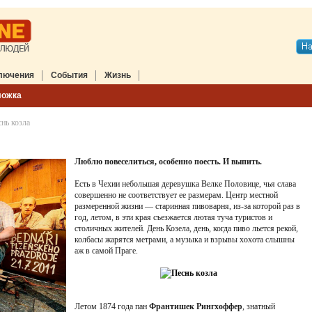
лючения
События
Жизнь
ложка
нь козла
Люблю повеселиться, особенно поесть. И выпить.
Есть в Чехии небольшая деревушка Велке Половице, чья слава
совершенно не соответствует ее размерам. Центр местной
размеренной жизни — старинная пивоварня, из-за которой раз в
год, летом, в эти края съезжается лютая туча туристов и
столичных жителей. День Козела, день, когда пиво льется рекой,
колбасы жарятся метрами, а музыка и взрывы хохота слышны
аж в самой Праге.
Летом 1874 года пан
Франтишек Рингхоффер
, знатный