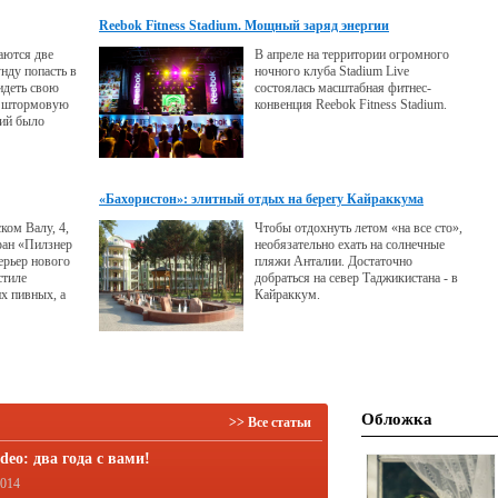
Reebok Fitness Stadium. Мощный заряд энергии
ваются две
В апреле на территории огромного
нду попасть в
ночного клуба Stadium Live
идеть свою
состоялась масштабная фитнес-
ю штормовую
конвенция Reebok Fitness Stadium.
ний было
«Бахористон»: элитный отдых на берегу Кайраккума
ком Валу, 4,
Чтобы отдохнуть летом «на все сто»,
ран «Пилзнер
необязательно ехать на солнечные
ерьер нового
пляжи Анталии. Достаточно
стиле
добраться на север Таджикистана - в
х пивных, а
Кайраккум.
ользуется
ание из
Обложка
>> Все статьи
deo: два года с вами!
2014