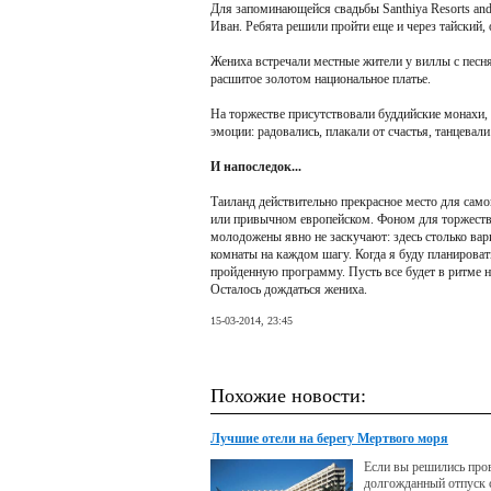
Для запоминающейся свадьбы Santhiya Resorts an
Иван. Ребята решили пройти еще и через тайский,
Жениха встречали местные жители у виллы с песн
расшитое золотом национальное платье.
На торжестве присутствовали буддийские монахи,
эмоции: радовались, плакали от счастья, танцевали
И напоследок...
Таиланд действительно прекрасное место для само
или привычном европейском. Фоном для торжества 
молодожены явно не заскучают: здесь столько вар
комнаты на каждом шагу. Когда я буду планироват
пройденную программу. Пусть все будет в ритме н
Осталось дождаться жениха.
15-03-2014, 23:45
Похожие новости:
Лучшие отели на берегу Мертвого моря
Если вы решились про
долгожданный отпуск с