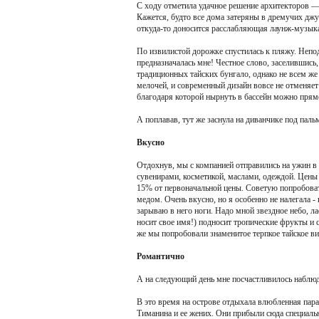
С ходу отметила удачное решение архитекторов —
Кажется, будто все дома затеряны в дремучих джу
откуда-то доносится расслабляющая лаунж-музыка,
По извилистой дорожке спустилась к пляжу. Непод
предназначалась мне! Честное слово, заселившись,
традиционных тайских бунгало, однако не всем же
мелочей, и современный дизайн вовсе не отменяет
благодаря которой нырнуть в бассейн можно прям
А поплавав, тут же заснула на диванчике под паль
Вкусно
Отдохнув, мы с компанией отправились на ужин в
сувенирами, косметикой, маслами, одеждой. Цены
15% от первоначальной цены. Советую попробова
медом. Очень вкусно, но я особенно не налегала -
зарываю в него ноги. Надо мной звездное небо, л
носит свое имя!) подносит тропические фрукты и 
же мы попробовали знаменитое терпкое тайское вин
Романтично
А на следующий день мне посчастливилось наблюд
В это время на острове отдыхала влюбленная па
Тиманина и ее жених. Они прибыли сюда специальн