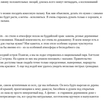
 лавину положительных эмоций, длилась всего минут пятнадцать, а воспоминаний
го можно посадить кокосовую пальму. Как нам объяснили, делать это нужно с самыми
 будет расти, а мечты - исполняться. Я очень старалась думать только о хорошем, и
 пальма.
its - по стилю и атмосфере похож на буддийский храм: камень, резные деревянные
аговониями. Никакой помпезности, все очень по-домашнему. В моем номере есть и
 для счастья нужно? Мне кажется, в этом отеле особенно хорошо чувствуется
а бы именно его - из-за особенной атмосферы и бесподобного спа.
седний остров Пханган, а мы на лодке отправились в национальный парк Ангтхонг.
 42 острова. На одном из них мы решили поплавать с масками. Правительство
истам доступны такая свадьба точно только определенные, выверенные, маршруты.
чень красивое. А еще под водой мне удалось увидеть несколько пестрых громадных
pas, самом аутентичным из всех, где мы побывали. Он весь будто вырезан из дерева.
нной крышей, прилегающими к нему джакузи, бассейном и душем под открытым
 из окна ну просто невероятный вид. А фитнес - в старинном деревянном доме с
 потрясающее спа, все средства натуральные, изготовлены вручную и выпускаются