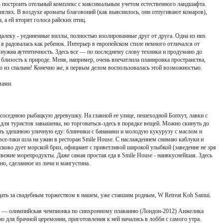
 построить отельный комплекс с максимальным учетом естественного ландшафта.
нглях. В воздухе ароматы благовоний (как выяснилось, они отпугивают комаров),
 а ей вторят голоса райских птиц.
алеку - уединенные виллы, полностью изолированные друг от друга. Одна из них
 я радовалась как ребенок. Интерьер в европейском стиле немного отличался от
 нужна аутентичность. Здесь все — по последнему слову техники и продумано до
 близость к природе. Меня, например, очень впечатлила планировка пространства,
о из спальни! Конечно же, я первым делом воспользовалась этой возможностью.
мами.
 соседнюю рыбацкую деревушку. На главной ее улице, пешеходной Бопхут, лавки с
 для туристов завышены, но торговаться-здесь в порядке вещей. Можно скинуть до
ть здешнюю уличную еду: блинчики с бананами и молодую кукурузу с маслом и
 все-таки шла на ужин в ресторан Smile House. С наслаждением снимаю каблуки и
асково дует морской бриз, официант с приветливой широкой улыбкой (заведение не зря
свежие морепродукты. Даже самая простая еда в Smile House - наивкуснейшая. Здесь
о, сделанное из личи и мангустина.
ать за свадебным торжеством в нашем, уже ставшим родным, W Retreat Koh Samui.
ра — олимпийская чемпионка по синхронному плаванию (Лондон-2012) Анжелика
о для брачной церемонии, приготовления к ней начались в лобби с самого утра.