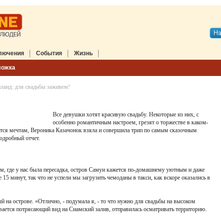
лючения
События
Жизнь
ложка
ланд: для свадьбы заживем!
Все девушки хотят красивую свадьбу. Некоторые из них, с
особенно романтичным настроем, грезят о торжестве в каком-
аются мечтам, Вероника Казачонок взяла и совершила трип по самым сказочным
подробный отчет.
, где у нас была пересадка, остров Самуи кажется по-домашнему уютным и даже
 15 минут, так что не успели мы загрузить чемоданы в такси, как вскоре оказались в
на острове. «Отлично, - подумала я, - то что нужно для свадьбы на высоком
вается потрясающий вид на Сиамский залив, отправилась осматривать территорию.