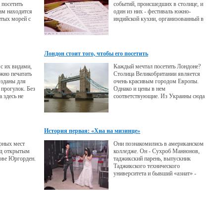
 посетить
событий, происшедших в столице, и
ам находится
один из них - фестиваль южно-
итых морей с
индийской кухни, организованный в
Мертвое море.
отеле «Хаятт Ридженси Душанбе».
Лондон стоит того, чтобы его посетить
с их видами,
Каждый мечтал посетить Лондоне?
жно печатать
Столица Великобритании является
озданы для
очень красивым городом Европы.
прогулок. Без
Однако и цены в нем
 здесь не
соответствующие. Из Украины сюда
оворят:
можно добраться самолетом.
е». Тут это не
влечение - как
 выходных
История первая: «Хна на мизинце»
 от возраста,
 ловят волну.
рных мест
Они познакомились в американском
од открытым
колледже. Он - Сухроб Маннонов,
рове Юргорден.
таджикский парень, выпускник
Таджикского технического
университета и бывший «азиат» -
менеджер Asia-Plus, уехавший в
Америку учиться.