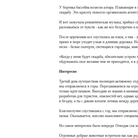
У бортика бассейна возвели алтарь. Плавающие в 
свадьбу. Это красоту помогло организовать агентст
И вот зазвучала романтическая музыка, прибыл с
расплакаться от чувств - как же все безупречно и 
После церемонии все спустились на пляж, а там -
прямо в море уходит узкая и длинная дорожка. На
песке - белые скатерти, светящиеся гирлянды, жив
«Когда у меня будет свадьба, обязательно устрою
обдумывать свое желание мне не приходится, и я 
Интересно
Третий день путешествия посвящен активному отд
мы отправляемся в горы. Пересаживаемся на огро
только идти пешком. Выходим из машин и начинае
разработан для туристов, опасностей нет, однако 
в бездну, а ты с диким воплем летишь между дерев
Благополучно спустившись с гор, мы отправляемс
пальм. Оказывается, миссию выполняют специальн
Но самое интересное было впереди. Отведав сок м
Огромные добрые животные встретили нас как родн