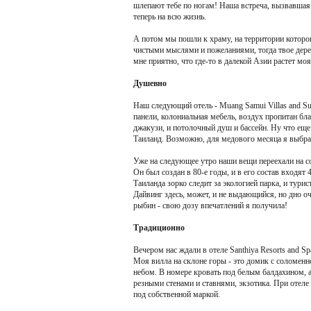
шлепают тебе по ногам! Наша встреча, вызвавшая
теперь на всю жизнь.
А потом мы пошли к храму, на территории которо
чистыми мыслями и пожеланиями, тогда твое дерево
мне приятно, что где-то в далекой Азии растет моя
Душевно
Наш следующий отель - Muang Samui Villas and Su
панели, колониальная мебель, воздух пропитан бл
джакузи, и потолочный душ и бассейн. Ну что еще
Таиланд. Возможно, для медового месяца я выбрал
Уже на следующее утро наши вещи переехали на со
Он был создан в 80-е годы, и в его состав входят
Таиланда зорко следит за экологией парка, и тур
Дайвинг здесь, может, и не выдающийся, но дно о
рыбин - свою дозу впечатлений я получила!
Традиционно
Вечером нас ждали в отеле Santhiya Resorts and S
Моя вилла на склоне горы - это домик с соломе
небом. В номере кровать под белым балдахином, а
резными стенами и ставнями, экзотика. При отеле
под собственной маркой.