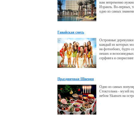
вам непременно нужно
Израиль. Во-первых, т
одно из самых знамен
лечебными водами — 
Гавайская смесь
Островные деревушки 
каждый из которых мо
на фотообоях, будто с
пеших и велосипедных 
серфинга и сноркелинга
обойтись, на острове г
«Гаваец рожден на доск
спорт, а обыденное раз
у нас кроссворды. На
Праздничная Швеция
аборигены, независимо
становятся на серфы и
Одно из самых популя
Стокгольма - музей п
небом Skansen на ост