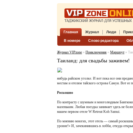
Главная
Журнал
Люди
Прик
В номере
Слово редактора
Об
Журнал VIPzone
»
Приключения
»
Маршрут
» Таи
Таиланд: для свадьбы заживем!
нибудь райском уголке. И вот пока все они пред
местам и отелям тайского острова Самуи. Вот ее 
Роскошно
По контрасту с шумным и многолюдным Бангкоком
маленьким. Любая поездка занимает здесь не более
нашем первом отеле W Retreat Koh Samui.
По мнению многих, этот отель — самый роскошный 
уровне!» И, зачекинившись в лобби, откуда откры