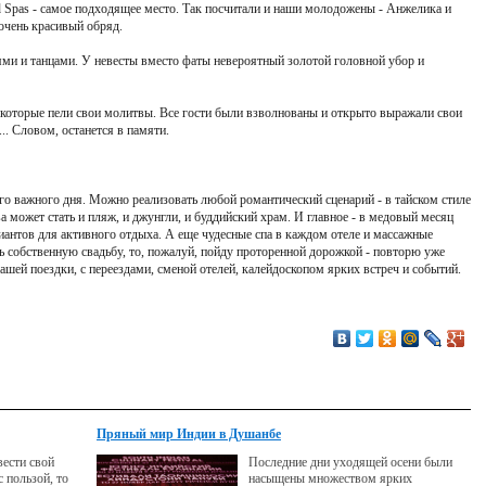
d Spas - самое подходящее место. Так посчитали и наши молодожены - Анжелика и
 очень красивый обряд.
ями и танцами. У невесты вместо фаты невероятный золотой головной убор и
 которые пели свои молитвы. Все гости были взволнованы и открыто выражали свои
... Словом, останется в памяти.
го важного дня. Можно реализовать любой романтический сценарий - в тайском стиле
может стать и пляж, и джунгли, и буддийский храм. И главное - в медовый месяц
иантов для активного отдыха. А еще чудесные спа в каждом отеле и массажные
ь собственную свадьбу, то, пожалуй, пойду проторенной дорожкой - повторю уже
ашей поездки, с переездами, сменой отелей, калейдоскопом ярких встреч и событий.
Пряный мир Индии в Душанбе
вести свой
Последние дни уходящей осени были
 пользой, то
насыщены множеством ярких