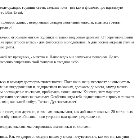
воде орхидеи, горящие свечи, светлые тона - все как в фильмах про идеальную
во Bliss Event.
вященник, жених с нетерпением ожидает появления невесты, а мы все готовы
красиво!
 лежаки, огромные мягкие подушки и гамаки под сенью деревьев. От береговой линии
 ее краю второй алтарь - для фотосессии молодоженов. А для гостей накрыли стол на
ые цветы.
 такой же праздник», - мечтаю я. Напоследок мы запускаем фонарики. Долго
уверенно отправляю свой фонарик в звездное небо.
ыху и осмотру достопримечательностей. Пока наши вещи перевозят в новый отель,
мные внедорожники и, подпрыгивая на кочках, доезжаем до места, откуда можно
м восхождение по скалам, пробираясь сквозь лианы. Конечно, этот маршрут
адреналин все равно зашкаливает. Особенно когда тебя подвешивают к тросу и толкают
ьями, как какой-нибудь Тарзан. Дух захватывает!
я в соседнюю деревню, и там нам показывают, как добывают кокосы с 20-метро-вых
о обученные обезьяны - они устроили нам целое представление.
олодых кокосов, мы отправились знакомиться со слонами.
ых. Как же здорово посидеть на шее у слона, почувствовать, как его мягкие уши