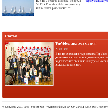
именно у берегов Майорки во время
VI РБК Российской бизнес-регаты, у
них бы глаза разбежались от
изобилия вкусных целей.
Статьи
TopVideo: два года с вами!
22.03.2014
В конце уходящего года команда TopVideo
двухлетие и в рамках празднования дня ос
видеохостинга объявила конкурс -«Самое 
видеопоздравление».
© Copyright 2011-2025.
«VIPzone»
- таджикский журнал для успешных людей, иллюс