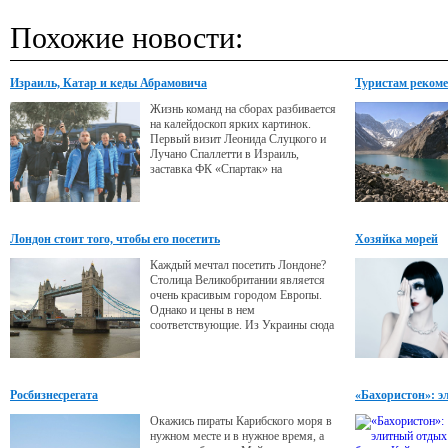
Похожие новости:
Израиль, Катар и кеды Абрамовича
Туристам реком
Жизнь команд на сборах разбивается
на калейдоскоп ярких картинок.
Первый визит Леонида Слуцкого и
Лучано Спаллетти в Израиль,
заставка ФК «Спартак» на
официальном компьютере
организаторов и вопрос, объединятся
ли Италия и Франция в единый
чемпионат.
Лондон стоит того, чтобы его посетить
Хозяйка морей
Каждый мечтал посетить Лондоне?
Столица Великобритании является
очень красивым городом Европы.
Однако и цены в нем
соответствующие. Из Украины сюда
можно добраться самолетом.
Росбизнесрегата
«Бахористон»: э
Окажись пираты Карибского моря в
нужном месте и в нужное время, а