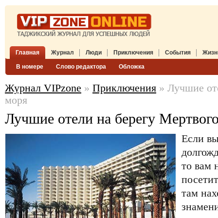
Главная
Журнал
Люди
Приключения
События
Жизн
В номере
Слово редактора
Обложка
Журнал VIPzone
»
Приключения
» Лучшие от
моря
Лучшие отели на берегу Мертвог
Если вы
долгожд
то вам
посетит
там нах
знамен