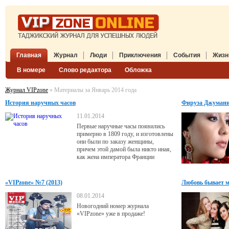
Главная
Журнал
Люди
Приключения
События
Жизн
В номере
Слово редактора
Обложка
Журнал VIPzone
» Материалы за Январь 2014 года
История наручных часов
Фируза Джумани
11.01.2014
Первые наручные часы появились
примерно в 1809 году, и изготовлены
они были по заказу женщины,
причем этой дамой была никто иная,
как жена императора Франции
Наполеона Бонапарта, Жозефина, а
предназначались в качестве
свадебного подарка другой особе, а
«VIPzone» №7 (2013)
Любовь бывает м
именно жене ее сына Евгения,
августе Амелии Люксембургской.
08.01.2014
Новогодний номер журнала
«VIPzone» уже в продаже!