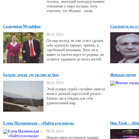
человек, имеющий непосредственное
отношение к миру музыки, хочу
отметить, что Филипп - очень
талантливый артист-трудоголик. Еще
в школе он успевал все: ходил в
музыкальное училище, посещал
Скандинав Музаффар
Скальпель на сл
уроки игры на гитаре. Благодаря
трудолюбию и старанию, сын
06.01.2014
окончил школу с золотой медалью.
Он еще молод, но уже успел сделать
себе хорошую карьеру, причем, в
зарубежной компании. Хотя он и
живет за тысячи верст от родины, но
остается таджиком до мозга костей,
плотью от плоти ее.
Баткен: земля, где ты еще не был
Женское сердце
06.01.2014
Этой осенью судьба случайно занесла
меня в далекий киргизский регион -
Баткен, где я открыл для себя
удивительный мир...
Елена Малиновская – «Найти кукловода»
Ник Трой – «Ней
06.01.2014
Иногда самое пустяковое задание