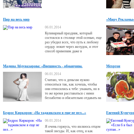
Пир на весь мир
«Миру Рекламы» 
06.01.2014
Кулинарный праздник, который
состоялся в столице этой осенью, еще
раз убедил всех, что путь к любому
сердцу лежит через желудок, и этот
способ применим даже в
современной дипломатии...
Мадина Абдуназарова: «Внешность - обманчива.
Мехргон
06.01.2014
Считаю, что к деньгам нужно
относиться так, как хочешь, чтобы
они относились к тебе: уважать, но в
то же время расставаться с ними
беззаботно и обязательно отдавать на
благие дела. Для меня деньги - это
одна из составляющих свободы. К
сожалению, есть девушки, готовые
Бедрос Киркоров: «На таджикском я еще не пел...»
Евгений Кунгуров
пожертвовать многим ради них,
«продавая» свою молодость и сердце
06.01.2014
нелюбимым, но при этом богатым
Я очень горжусь, что являюсь отцом
мужчинам. Никогда не понимала
такой звезды. И, как отец, и как