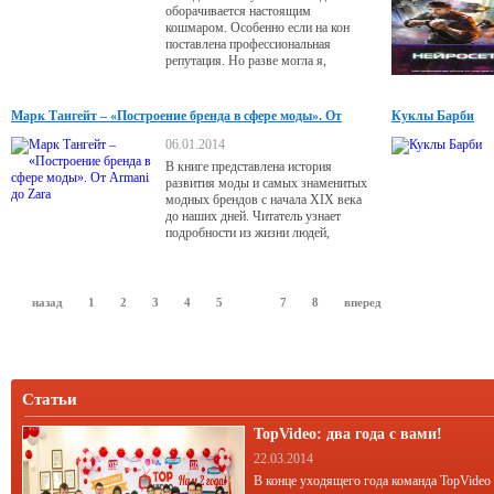
оборачивается настоящим
кошмаром. Особенно если на кон
поставлена профессиональная
репутация. Но разве могла я,
Доминика Альмион, предположить,
что благое желание помочь
симпатичному незнакомцу
Марк Тангейт – «Построение бренда в сфере моды». От
Куклы Барби
избавиться от смертельного
Armani до Zara
проклятия обернется такой лавиной
06.01.2014
проблем? В итоге я побывала в
В книге представлена история
другом мире, ввязалась в
развития моды и самых знаменитых
расследование убийства и приняла
модных брендов с начала XIX века
участие в настоящем
до наших дней. Читатель узнает
подробности из жизни людей,
олицетворяющих Armani и Gucci,
Chanel и Prada, Dior и Diesel, Nike и
Puma, Adidas и Lacoste, Burberry и
Versace, Zara и Zegna (список можно
назад
1
2
3
4
5
6
7
8
вперед
продолжить).
Статьи
TopVideo: два года с вами!
22.03.2014
В конце уходящего года команда TopVideo