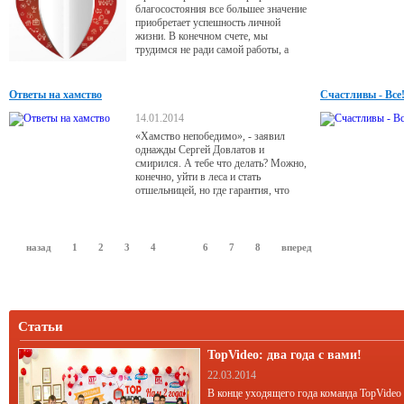
благосостояния все большее значение
приобретает успешность личной
жизни. В конечном счете, мы
трудимся не ради самой работы, а
для того, чтобы у нас было больше
свободного времени, которое мы
сможем уделить себе и своим
Ответы на хамство
Счастливы - Все
любимым. Иначе так на всю жизнь и
останемся функциональной единицей,
14.01.2014
больной трудоголизмом.
«Хамство непобедимо», - заявил
однажды Сергей Довлатов и
смирился. А тебе что делать? Можно,
конечно, уйти в леса и стать
отшельницей, но где гарантия, что
беспардонно не поведет себя соседка
белка? Гарантий нет. А есть суровая
реальность - хамы повсюду, и с этим
надо как-то жить.
назад
1
2
3
4
5
6
7
8
вперед
Статьи
TopVideo: два года с вами!
22.03.2014
В конце уходящего года команда TopVideo