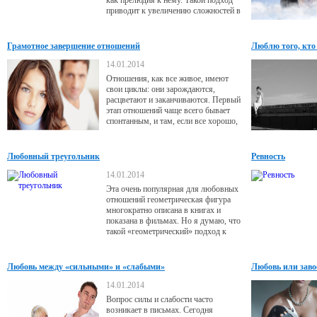
как прелюдия к нему. Такой подход
приводит к увеличению сложностей в
отношениях, так как природа любви
и интимных отношений совершенно
различна. Каждый уровень
Грамотное завершение отношений
Люблю того, кто
отношений самоценен и важен. Для
грамотного построения отношений
14.01.2014
следует понимать разницу между
Отношения, как все живое, имеют
ними.
свои циклы: они зарождаются,
расцветают и заканчиваются. Первый
этап отношений чаще всего бывает
спонтанным, и там, если все хорошо,
никто ничего не анализирует.
Последняя стадия обычно менее
приятна, и тут нужны сознательные
Любовный треугольник
Ревность
усилия по грамотному завершению
отношений. Ниже вы прочитаете, как
14.01.2014
это лучше сделать, если возникла
Эта очень популярная для любовных
такая необходимость.
отношений геометрическая фигура
многократно описана в книгах и
показана в фильмах. Но я думаю, что
такой «геометрический» подход к
сфере отношений ошибочен и
поверхностен. Мы принимаем
любовные треугольники как само
Любовь между «сильными» и «слабыми»
Любовь или заво
собой разумеющееся, но в
реальности их не существует. Это
14.01.2014
всего лишь ошибка нашего
Вопрос силы и слабости часто
мышления. Конечно, в каждом
возникает в письмах. Сегодня
конкретном случае они бывают