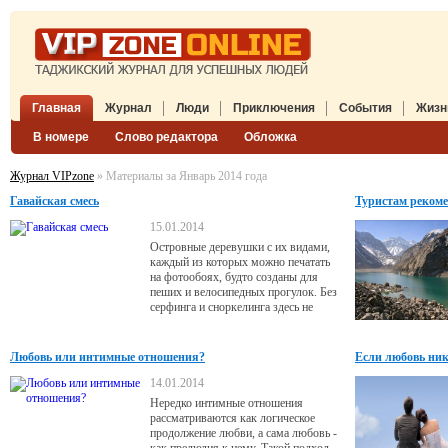
Главная
Журнал
Люди
Приключения
События
Жизн
В номере
Слово редактора
Обложка
Журнал VIPzone
» Материалы за Январь 2014 года
Гавайская смесь
Туристам реком
15.01.2014
Островные деревушки с их видами,
каждый из которых можно печатать
на фотообоях, будто созданы для
пеших и велосипедных прогулок. Без
серфинга и сноркелинга здесь не
обойтись, на острове говорят:
«Гаваец рожден на доске». Тут это не
спорт, а обыденное развлечение - как
Любовь или интимные отношения?
Если любовь ника
у нас кроссворды. На выходных
аборигены, независимо от возраста,
14.01.2014
становятся на серфы и ловят волну.
Нередко интимные отношения
рассматриваются как логическое
продолжение любви, а сама любовь -