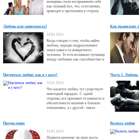
женщины стали воспринимать себя
различны,
как сильный пол, что, естественно,
приводит к претензиям в сторону
мужчин: слабые, мол, мужчины
нынче. Если разобраться в ситуации,
все оказывается не так однозначно. И
Любовь или зависимость?
Как правильно 
физическая сила, и эмоциональная
слабость бывают присущи человеку
14.01.2014
независимо от пола.
Когда говорят о том, чтобы найти
любовь, нередко подразумевают
поиск какого-то конкретного
человека. То есть возникает путаница
между любовью как способностью и
объектом любви.
Научиться любви: как и у кого?
Часть 1. Любовь
14.01.2014
Что касается любви, тут существует
некоторый парадокс. С одной
стороны, все признают ее важность и
обязательность наличия в близких
отношениях, а с другой - никто
любви специально не обучается. До
сих пор существует мнение, что
любовь является неким даром свыше
Предисловие
Валюта любви
- и тут уж как повезет.
14.01.2014
Примета времени: по мере роста