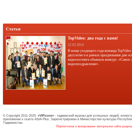
Статьи
TopVideo: два года с вами!
22.03.2014
В конце уходящего года команда TopVideo
двухлетие и в рамках празднования дня ос
видеохостинга объявила конкурс -«Самое 
видеопоздравление».
© Copyright 2011-2025.
«VIPzone»
- таджикский журнал для успешных людей, иллюс
приложение к газете ASIA-Plus. Зарегистрирован в Министерстве культуры Республи
Таджикистан.
Перепечатка и копирование материалов сайта разреш