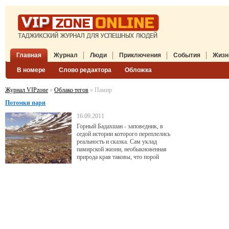
Главная
Журнал
Люди
Приключения
События
Жизн
В номере
Слово редактора
Обложка
Журнал VIPzone
»
Облако тегов
» Памир
Потомки пари
16.09.2011
Горный Бадахшан - заповедник, в
седой истории которого переплелись
реальность и сказка. Сам уклад
памирской жизни, необыкновенная
природа края таковы, что порой
кажется, ты сам становишься
свидетелем старинных легенд.