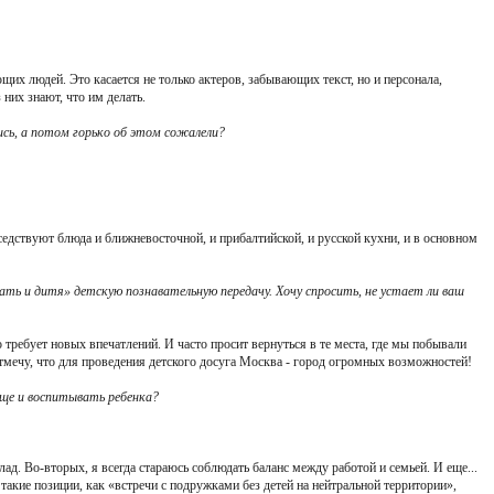
их людей. Это касается не только актеров, забывающих текст, но и персонала,
 них знают, что им делать.
ись, а потом горько об этом сожалели?
едствуют блюда и ближневосточной, и прибалтийской, и русской кухни, и в основном
ать и дитя» детскую познавательную передачу. Хочу спросить, не устает ли ваш
о требует новых впечатлений. И часто просит вернуться в те места, где мы побывали
тмечу, что для проведения детского досуга Москва - город огромных возможностей!
ще и воспитывать ребенка?
ад. Во-вторых, я всегда стараюсь соблюдать баланс между работой и семьей. И еще...
акие позиции, как «встречи с подружками без детей на нейтральной территории»,