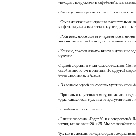
«походы с подружками в кафе/баню/по магазинам/в
- Алеша растёт хулиганистым? Как вы его нака
- Самая действенная и страшная воспитательная ме
конфеты на ужин» или «встань в угол», у нас как-
- Ради Бога, простите за откровенность, но мне
талантливая молодая актриса, а личного счасть
- Конечно, хочется и замуж выйти, и детей еще ро
мужчине.
С одной стороны, я очень самостоятельная. Моя ж
самой за них потом и отвечать. Но с другой сторо
будем любить и я, и Алеша.
- Вы готовы первой пригласить мужчину на свида
- Признаться в чувствах я могу, но сделать предл
труда, однако, если мужчина не пропустит меня вп
- С годами возраст пугает?
- Раньше говорила: «Будет 30, и я повзрослею!» Н
значит, так же, как и 20, и 35. Мы все неизбежно м
Тут, как и с детьми: нет единого для всех расписан