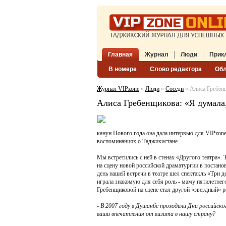
Главная
Журнал
Люди
Прик
В номере
Слово редактора
Об
Журнал VIPzone
»
Люди
»
Соседи
» Алиса Гребенщ
Алиса Гребенщикова: «Я думала
канун Нового года она дала интервью для VIPzone,
воспоминаниях о Таджикистане.
Мы встретились с ней в стенах «Другого театра».
на сцену новой российской драматургии в постано
день нашей встречи в театре шел спектакль «Три
играла знакомую для себя роль - маму пятилетне
Гребенщиковой на сцене стал другой «звездный» р
- В 2007 году в Душанбе проходили Дни российс
ваши впечатления от визита в нашу страну?