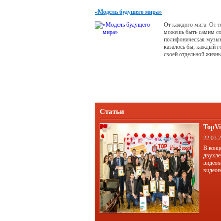
«Модель будущего мира»
От каждого мига. От т
можешь быть самим со
полифоническая музыка
казалось бы, каждый г
своей отдельной жизн
не получится, если все
будут взаимосвязаны и
гармонии друг с друго
и семья.
Статьи
TopVi
22.03.
В конц
двухле
видеох
видеоп