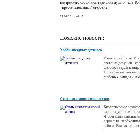
внутреннего состояния, гармонии души и тела. Когд
- просто навязанный стереотип.
25-01-2014, 08:17
Похожие новости:
Хобби звездных детишек
В новостной ленте Инс
светских девушек - сп
фотосессии для глянц
Но это не мешает им п
любовь к лошадям и к
своим детям.
Стать хозяином своей жизни
Биологическое взросле
гарантирует психологи
Чтобы стать действите
взрослым, необходима
работа. Важная ее част
пересмотр отношений 