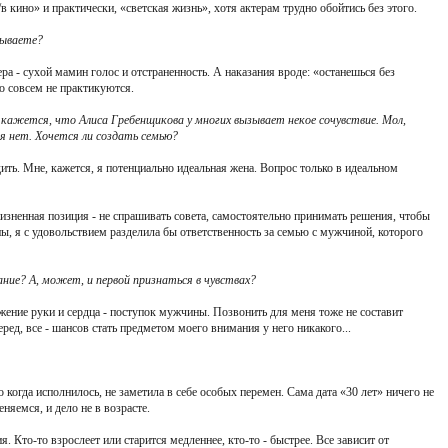
 кино» и практически, «светская жизнь», хотя актерам трудно обойтись без этого.
зываете?
ра - сухой мамин голос и отстраненность. А наказания вроде: «останешься без
то совсем не практикуются.
 кажется, что Алиса Гребенщикова у многих вызывает некое сочувствие. Мол,
я нет. Хочется ли создать семью?
дить. Мне, кажется, я потенциально идеальная жена. Вопрос только в идеальном
изненная позиция - не спрашивать совета, самостоятельно принимать решения, чтобы
ны, я с удовольствием разделила бы ответственность за семью с мужчиной, которого
ние? А, может, и первой признаться в чувствах?
ожение руки и сердца - поступок мужчины. Позвонить для меня тоже не составит
еред, все - шансов стать предметом моего внимания у него никакого...
о когда исполнилось, не заметила в себе особых перемен. Сама дата «30 лет» ничего не
еняемся, и дело не в возрасте.
ия. Кто-то взрослеет или старится медленнее, кто-то - быстрее. Все зависит от