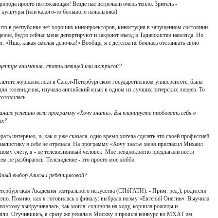
ирода просто потрясающая! Везде нас встречали очень тепло. Зритель -
 культуры (или какого-то большого начальника)
, что в республике нет хороших кинопроекторов, киностудия в запущенном состоянии.
ение, будто сейчас меня депортируют и закроют въезд в Таджикистан навсегда. Но
ал: «Ишь, какая смелая девочка!» Вообще, я с детства не боялась отстаивать свою
в центре внимания: стать певицей или актрисой?
культете журналистики в Санкт-Петербургском государственном университете, была
ля телевидения, изучала английский язык в одном из лучших питерских лицеев. То
готовилась.
канале успешно вели программу «Хочу знать». Вы планируете пробовать себя в
ах?
ать интервью, и, как я уже сказала, одно время хотела сделать это своей профессией.
рналистику я себе не отрезала. На программу «Хочу знать» меня пригласил Михаил
шому счету, я - не телевизионный человек. Мне неоднократно предлагали вести
чем не разбираюсь. Телевидение - это просто мое хобби.
чайный выбор Алисы Гребенщиковой?
Петербургская Академия театрального искусства (СПбГАТИ). - Прим. ред.), родители
уплю. Помню, как я готовилась к финалу: выбрала поэму «Евгений Онегин». Выучила
 поэтому выкручивалась, как могла: сочиняла на ходу, корчила рожицы и
яли. Отучившись, я сразу же уехала в Москву и прошла конкурс во МХАТ им.