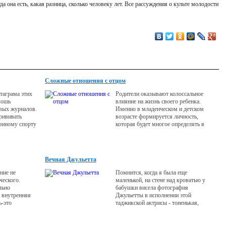
а она есть, какая разница, сколько человеку лет. Все рассуждения о культе молодости
Сложные отношения с отцом
таграма этих
Родители оказывают колоссальное
лошь
влияние на жизнь своего ребенка.
евых журналов.
Именно в младенческом и детском
рививать
возрасте формируется личность,
онному спорту
которая будет многое определять в
нашем дальнейшем существовании в
мире людей.
Вечная Джульетта
ние не
Помнится, когда я была еще
ческого.
маленькой, на стене над кроватью у
льно
бабушки висела фотография
 внутренняя
Джульетты в исполнении этой
ь-это
таджикской актрисы - тоненькая,
с родителями.
невысокая, белокожая, большеглазая
нежность с туго заплетенными
косами, с губками «бантиком» -