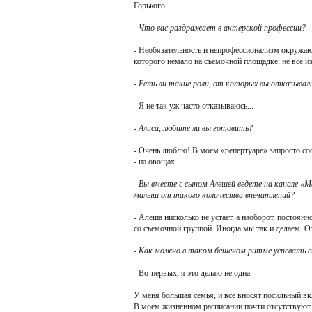
Горького.
- Что вас раздражает в актерской профессии?
- Необязательность и непрофессионализм окружающ
которого немало на съемочной площадке: не все из
- Есть ли такие роли, от которых вы отказывал
- Я не так уж часто отказываюсь...
- Алиса, любите ли вы готовить?
- Очень люблю! В моем «репертуаре» запросто сос
- на овощах.
- Вы вместе с сыном Алешей ведете на канале «М
малыш от такого количества впечатлений?
- Алеша нисколько не устает, а наоборот, постоянн
со съемочной группой. Иногда мы так и делаем. О
- Как можно в таком бешеном ритме успевать е
- Во-первых, я это делаю не одна.
У меня большая семья, и все вносят посильный вкл
В моем жизненном расписании почти отсутствуют т