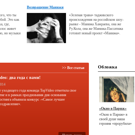
«юный поцелуй».
Возвращение Манижи
ого, что ты
«Зеленая трава» таджикского
бой. Это как
происхождения на российском шоу-
, где,
рынке - Манижа Хамраева, она же
олос живет
Ру.Кола, она же Манижа-Пассатижа
ью, но музыки
готовит новый проект «Манижа».
 голоса не
Подробнее о нем певица рассказала
 не будут в
VIPzone.
м. Так и жизнь
Обложка
>> Все статьи
deo: два года с вами!
2014
е уходящего года команда TopVideo отметила свое
тие и в рамках празднования дня основания
остинга объявила конкурс -«Самое лучшее
оздравление».
«Окно в Париж»
«Окно в Париж» в
своей душе наша
героиня «прорубила»
несколько лет назад.