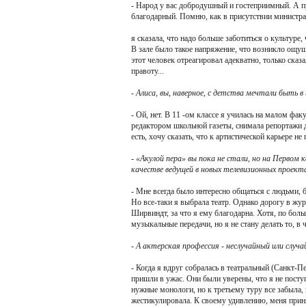
- Народ у вас добродушный и гостеприимный. А пр
благодарный. Помню, как в присутствии министра
я сказала, что надо больше заботиться о культуре
В зале было такое напряжение, что возникло ощущ
этот человек отреагировал адекватно, только сказ
правоту...
- Алиса, вы, наверное, с детства мечтали быть 
- Ой, нет. В 11 -ом классе я училась на малом фа
редактором школьной газеты, снимала репортажи д
есть, хочу сказать, что к артистической карьере не 
- «Акулой пера» вы пока не стали, но на Первом 
качестве ведущей в новых телевизионных проект
- Мне всегда было интересно общаться с людьми, бр
Но все-таки я выбрала театр. Однако дорогу в жу
Ширвиндт, за что я ему благодарна. Хотя, по боль
музыкальные передачи, но я не стану делать то, в 
- А актерская профессия - неслучайный или слу
- Когда я вдруг собралась в театральный (Санкт-
пришли в ужас. Они были уверены, что я не пост
нужные монологи, но к третьему туру все забыла,
жестикулировала. К своему удивлению, меня прин