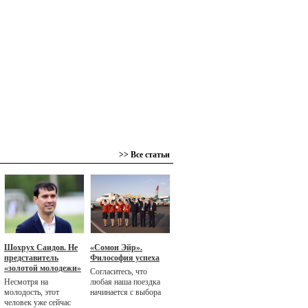
>> Все статьи
Шохрух Саидов. Не
«Сомон Эйр».
представитель
Философия успеха
«золотой молодежи»
Согласитесь, что
Несмотря на
любая наша поездка
молодость, этот
начинается с выбора
человек уже сейчас
авиакомпании. И