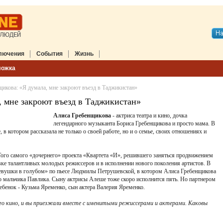
лючения
События
Жизнь
ложка
икова: «Я думала, мне закроют въезд в Таджикистан»
, мне закроют въезд в Таджикистан»
Алиса Гребенщикова
- актриса театра и кино, дочка
легендарного музыканта Бориса Гребенщикова и просто мама. В
 в котором рассказала не только о своей работе, но и о семье, своих отношениях и
 Того самого «дочернего» проекта «Квартета «И», решившего заняться продвижением
вке талантливых молодых режиссеров и в исполнении нового поколения артистов. В
 девушки в голубом» по пьесе Людмилы Петрушевской, в котором Алиса Гребенщикова
го мальчика Павлика. Сыну актрисы Алеше тоже скоро исполнится пять. Но партнером
ебенок - Кузьма Яременко, сын актера Валерия Яременко.
кого кино, и вы приезжали вместе с именитыми режиссерами и актерами. Каковы