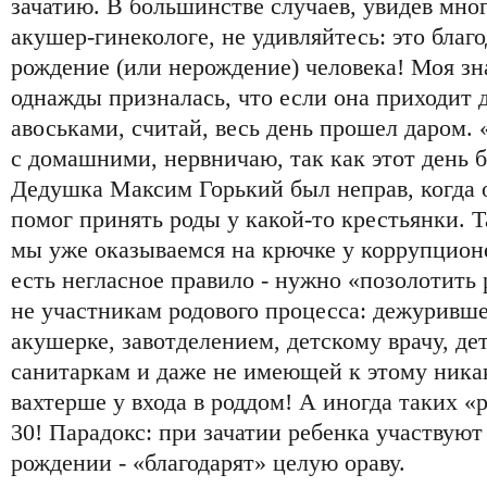
зачатию. В большинстве случаев, увидев мно
акушер-гинекологе, не удивляйтесь: это благо
рождение (или нерождение) человека! Моя зн
однажды призналась, что если она приходит
авоськами, считай, весь день прошел даром. 
с домашними, нервничаю, так как этот день 
Дедушка Максим Горький был неправ, когда 
помог принять роды у какой-то крестьянки. Та
мы уже оказываемся на крючке у коррупцион
есть негласное правило - нужно «позолотить
не участникам родового процесса: дежуривше
акушерке, завотделением, детскому врачу, де
санитаркам и даже не имеющей к этому ника
вахтерше у входа в роддом! А иногда таких «
30! Парадокс: при зачатии ребенка участвуют 
рождении - «благодарят» целую ораву.