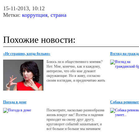
15-11-2013, 10:12
Метки:
коррупция
,
страна
Похожие новости:
«Не страшно, когда больно»
Взгляд на гражд
Боюсь ли я общественного мнения?
Нет. Мне, конечно, как и каждому,
интересно, что обо мне думают
окружающие. Но я живу, согласно
своим взглядам, и предпочитаю жить
так, как велит мое сердце, потому
как жизнь нам дается один раз, и
надо прожить ее достойно, с пользой
и умом.
Погода в доме
Собака ревновать
Посмотрите, насколько разнообразна
жизнь вокруг нас! Взлеты и падения
приходят на смену друг другу,
круговорот событий захватывает, и
всё больше и больше мы начинаем
ценить теплый семейный очаг - то
место, где можно расслабиться, не