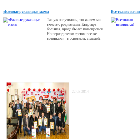
думать о проблемах и суете будней.
«Ежовые рукавицы» мамы
Все только начи
Так уж получилось, что живем мы
вместе с родителями. Квартира
большая, вроде бы асе помещаемся.
Но периодически трения все же
возникают - в основном, с мамой.
Статьи
TopVideo: два года с вами!
22.03.2014
В конце уходящего года команда TopVideo
двухлетие и в рамках празднования дня ос
видеохостинга объявила конкурс -«Самое 
видеопоздравление».