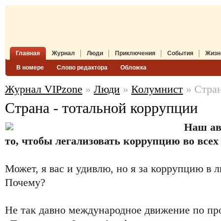
Главная
Журнал
Люди
Приключения
События
Жизн
В номере
Слово редактора
Обложка
Журнал VIPzone
»
Люди
»
Колумнист
» Стран
Страна - тотальной коррупции
Наш ав
то, чтобы легализовать коррупцию во всех
Может, я вас и удивлю, но я за коррупцию в 
Почему?
Не так давно международное движение по п