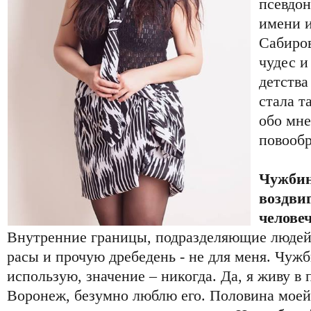
псевдон
имени 
Сабиро
чудес и
детства
стала т
обо мне
повообр
Чужбин
воздви
челове
Внутренние границы, подразделяющие людей 
расы и прочую дребедень - не для меня. Чужби
использую, значение – никогда. Да, я живу в
Воронеж, безумно люблю его. Половина моей