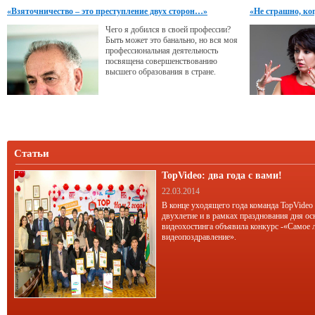
которое обязательно должно
«Взяточничество – это преступление двух сторон…»
«Не страшно, ко
случиться в жизни. Нужно просто
верить и ждать - и тогда «все будет
Чего я добился в своей профессии?
хорошо». Насколько ошибочна такая
Быть может это банально, но вся моя
профессиональная деятельность
посвящена совершенствованию
высшего образования в стране.
Статьи
TopVideo: два года с вами!
22.03.2014
В конце уходящего года команда TopVideo
двухлетие и в рамках празднования дня ос
видеохостинга объявила конкурс -«Самое 
видеопоздравление».