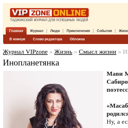
Главная
Журнал
Люди
Приключения
События
Жизн
В номере
Слово редактора
Обложка
Журнал VIPzone
»
Жизнь
»
Смысл жизни
» И
Инопланетянка
Мави М
Сабиров
поэтесс
«Масаб
родилс
Ну, а е