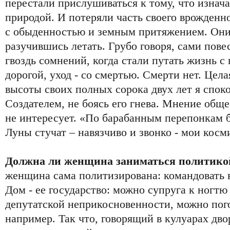
перестали прислушиваться к тому, что изнач
природой. И потеряли часть своего врожденно
с обыденностью и земным притяжением. Они
разучившись летать. Грубо говоря, сами пове
гвоздь сомнений, когда стали путать жизнь с 
дорогой, уход - со смертью. Смерти нет. Цела
высоты своих полных сорока двух лет я спок
Создателем, не боясь его гнева. Мнение обще
не интересует. «По барабанным перепонкам
Луны стучат – навязчиво и звонко - мои косм
Должна ли женщина заниматься политико
женщина сама политизирована: командовать в
Дом - ее государство: можно супруга к ногтю
депутатской неприкосновенности, можно пого
например. Так что, говорящий в кулуарах дв