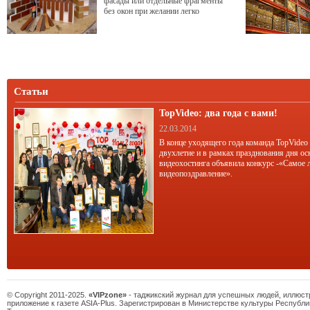
фасады или отдельные фрагменты
без окон при желании легко
превратить в новое функциональное
пространство.
Статьи
TopVideo: два года с вами!
22.03.2014
В конце уходящего года команда TopVideo
двухлетие и в рамках празднования дня ос
видеохостинга объявила конкурс -«Самое 
видеопоздравление».
© Copyright 2011-2025.
«VIPzone»
- таджикский журнал для успешных людей, иллюс
приложение к газете ASIA-Plus. Зарегистрирован в Министерстве культуры Республи