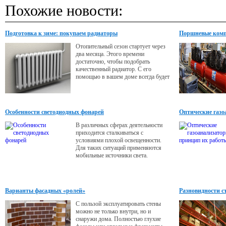
Похожие новости:
Подготовка к зиме: покупаем радиаторы
Поршневые комп
Отопительный сезон стартует через
два месяца. Этого времени
достаточно, чтобы подобрать
качественный радиатор. С его
помощью в вашем доме всегда будет
тепло и комфортно.
Особенности светодиодных фонарей
Оптические газо
В различных сферах деятельности
приходится сталкиваться с
условиями плохой освещенности.
Для таких ситуаций применяются
мобильные источники света.
Варианты фасадных «ролей»
Разновидности с
С пользой эксплуатировать стены
можно не только внутри, но и
снаружи дома. Полностью глухие